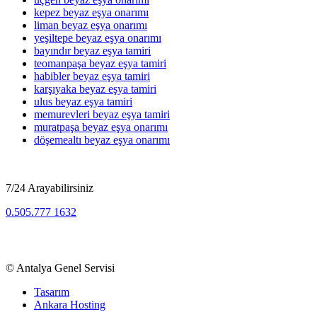
kepez beyaz eşya onarımı
liman beyaz eşya onarımı
yeşiltepe beyaz eşya onarımı
bayındır beyaz eşya tamiri
teomanpaşa beyaz eşya tamiri
habibler beyaz eşya tamiri
karşıyaka beyaz eşya tamiri
ulus beyaz eşya tamiri
memurevleri beyaz eşya tamiri
muratpaşa beyaz eşya onarımı
döşemealtı beyaz eşya onarımı
7/24 Arayabilirsiniz
0.505.777 1632
Beyaz Eşya, TV, Kombi Klima Bölge Servisi
©
Antalya Genel Servisi
Tasarım
Ankara Hosting