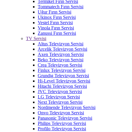
Termikel Fırın Servisi
Tommatech Fırın Servisi
Uğur Fırın Servisi
Ukinox Fırın Servisi
Vestel Fırın Servisi
Vinola Fırın Servisi
Zanussi Fırın Servisi
TV Servisi
Altus Televizyon Servisi
Arçelik Televizyon Servisi
Axen Televizyon Servisi
Beko Televizyon Servisi
Crea Televizyon Servisi
Finlux Televizyon Servisi
Grundig Televizyon Servisi
Hi-Level Televizyon Servisi
Hitachi Televizyon Servisi
JVC Televizyon Servisi
LG Televizyon Servisi
Next Televizyon Servisi
Nordmende Televizyon Servisi
Onvo Televizyon Servisi
Panasonic Televizyon Servisi
Philips Televizyon Servisi
Profilo Televizyon Servisi