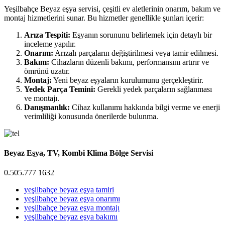
Yeşilbahçe Beyaz eşya servisi, çeşitli ev aletlerinin onarım, bakım ve
montaj hizmetlerini sunar. Bu hizmetler genellikle şunları içerir:
Arıza Tespiti:
Eşyanın sorununu belirlemek için detaylı bir
inceleme yapılır.
Onarım:
Arızalı parçaların değiştirilmesi veya tamir edilmesi.
Bakım:
Cihazların düzenli bakımı, performansını artırır ve
ömrünü uzatır.
Montaj:
Yeni beyaz eşyaların kurulumunu gerçekleştirir.
Yedek Parça Temini:
Gerekli yedek parçaların sağlanması
ve montajı.
Danışmanlık:
Cihaz kullanımı hakkında bilgi verme ve enerji
verimliliği konusunda önerilerde bulunma.
Beyaz Eşya, TV, Kombi Klima Bölge Servisi
0.505.777 1632
yeşilbahçe beyaz eşya tamiri
yeşilbahçe beyaz eşya onarımı
yeşilbahçe beyaz eşya montajı
yeşilbahçe beyaz eşya bakımı