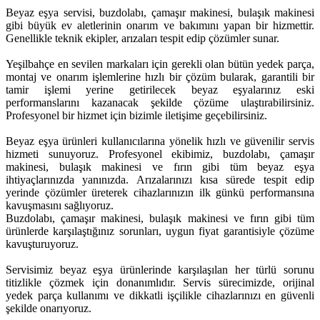
Beyaz eşya servisi, buzdolabı, çamaşır makinesi, bulaşık makinesi
gibi büyük ev aletlerinin onarım ve bakımını yapan bir hizmettir.
Genellikle teknik ekipler, arızaları tespit edip çözümler sunar.
Yeşilbahçe en sevilen markaları için gerekli olan bütün yedek parça,
montaj ve onarım işlemlerine hızlı bir çözüm bularak, garantili bir
tamir işlemi yerine getirilecek beyaz eşyalarınız eski
performanslarını kazanacak şekilde çözüme ulaştırabilirsiniz.
Profesyonel bir hizmet için bizimle iletişime geçebilirsiniz.
Beyaz eşya ürünleri kullanıcılarına yönelik hızlı ve güvenilir servis
hizmeti sunuyoruz. Profesyonel ekibimiz, buzdolabı, çamaşır
makinesi, bulaşık makinesi ve fırın gibi tüm beyaz eşya
ihtiyaçlarınızda yanınızda. Arızalarınızı kısa sürede tespit edip
yerinde çözümler üreterek cihazlarınızın ilk günkü performansına
kavuşmasını sağlıyoruz.
Buzdolabı, çamaşır makinesi, bulaşık makinesi ve fırın gibi tüm
ürünlerde karşılaştığınız sorunları, uygun fiyat garantisiyle çözüme
kavuşturuyoruz.
Servisimiz beyaz eşya ürünlerinde karşılaşılan her türlü sorunu
titizlikle çözmek için donanımlıdır. Servis sürecimizde, orijinal
yedek parça kullanımı ve dikkatli işçilikle cihazlarınızı en güvenli
şekilde onarıyoruz.