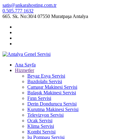
satis@ankarahosting.com.tr
0.505.777 1632
665. Sk. No:30/4 07550 Muratpaşa Antalya
Ana Sayfa
Hizmetler
Beyaz Eşya Servisi
Buzdolabı Servisi
Çamaşır Makinesi Servisi
Bulaşık Makinesi Servisi
Fırın Servisi
Derin Dondurucu Servisi
Kurutma Makinesi Servisi
Televizyon Servisi
Ocak Servisi
Klima Servisi
Kombi Servisi
Isı Pompası Servisi