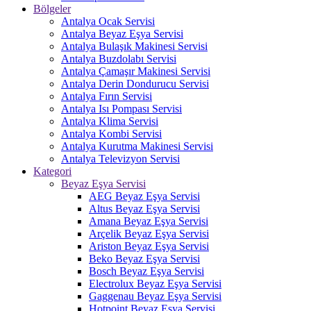
Bölgeler
Antalya Ocak Servisi
Antalya Beyaz Eşya Servisi
Antalya Bulaşık Makinesi Servisi
Antalya Buzdolabı Servisi
Antalya Çamaşır Makinesi Servisi
Antalya Derin Dondurucu Servisi
Antalya Fırın Servisi
Antalya Isı Pompası Servisi
Antalya Klima Servisi
Antalya Kombi Servisi
Antalya Kurutma Makinesi Servisi
Antalya Televizyon Servisi
Kategori
Beyaz Eşya Servisi
AEG Beyaz Eşya Servisi
Altus Beyaz Eşya Servisi
Amana Beyaz Eşya Servisi
Arçelik Beyaz Eşya Servisi
Ariston Beyaz Eşya Servisi
Beko Beyaz Eşya Servisi
Bosch Beyaz Eşya Servisi
Electrolux Beyaz Eşya Servisi
Gaggenau Beyaz Eşya Servisi
Hotpoint Beyaz Eşya Servisi