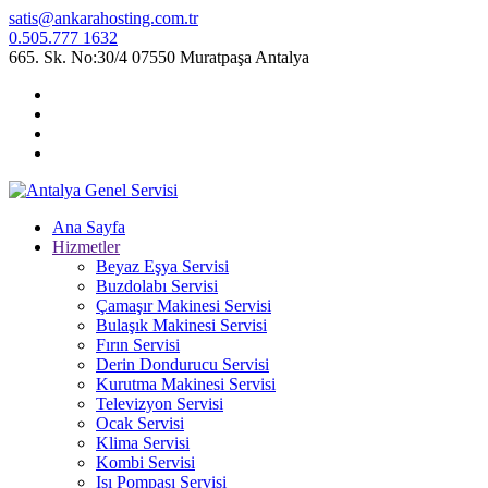
satis@ankarahosting.com.tr
0.505.777 1632
665. Sk. No:30/4 07550 Muratpaşa Antalya
Ana Sayfa
Hizmetler
Beyaz Eşya Servisi
Buzdolabı Servisi
Çamaşır Makinesi Servisi
Bulaşık Makinesi Servisi
Fırın Servisi
Derin Dondurucu Servisi
Kurutma Makinesi Servisi
Televizyon Servisi
Ocak Servisi
Klima Servisi
Kombi Servisi
Isı Pompası Servisi