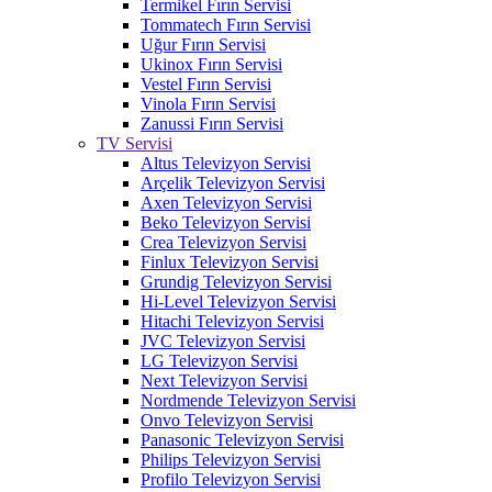
Termikel Fırın Servisi
Tommatech Fırın Servisi
Uğur Fırın Servisi
Ukinox Fırın Servisi
Vestel Fırın Servisi
Vinola Fırın Servisi
Zanussi Fırın Servisi
TV Servisi
Altus Televizyon Servisi
Arçelik Televizyon Servisi
Axen Televizyon Servisi
Beko Televizyon Servisi
Crea Televizyon Servisi
Finlux Televizyon Servisi
Grundig Televizyon Servisi
Hi-Level Televizyon Servisi
Hitachi Televizyon Servisi
JVC Televizyon Servisi
LG Televizyon Servisi
Next Televizyon Servisi
Nordmende Televizyon Servisi
Onvo Televizyon Servisi
Panasonic Televizyon Servisi
Philips Televizyon Servisi
Profilo Televizyon Servisi