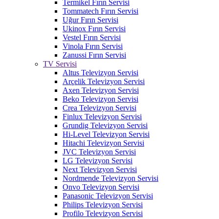
Termikel Fırın Servisi
Tommatech Fırın Servisi
Uğur Fırın Servisi
Ukinox Fırın Servisi
Vestel Fırın Servisi
Vinola Fırın Servisi
Zanussi Fırın Servisi
TV Servisi
Altus Televizyon Servisi
Arçelik Televizyon Servisi
Axen Televizyon Servisi
Beko Televizyon Servisi
Crea Televizyon Servisi
Finlux Televizyon Servisi
Grundig Televizyon Servisi
Hi-Level Televizyon Servisi
Hitachi Televizyon Servisi
JVC Televizyon Servisi
LG Televizyon Servisi
Next Televizyon Servisi
Nordmende Televizyon Servisi
Onvo Televizyon Servisi
Panasonic Televizyon Servisi
Philips Televizyon Servisi
Profilo Televizyon Servisi