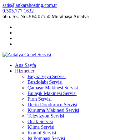
satis@ankarahosting.com.tr
0.505.777 1632
665. Sk. No:30/4 07550 Muratpaşa Antalya
Ana Sayfa
Hizmetler
Beyaz Eşya Servisi
Buzdolabı Servisi
Çamaşır Makinesi Servisi
Bulaşık Makinesi Servisi
Fırın Servisi
Derin Dondurucu Servisi
Kurutma Makinesi Servisi
Televizyon Servisi
Ocak Servisi
Klima Servisi
Kombi Servisi
Isı Pompası Servisi