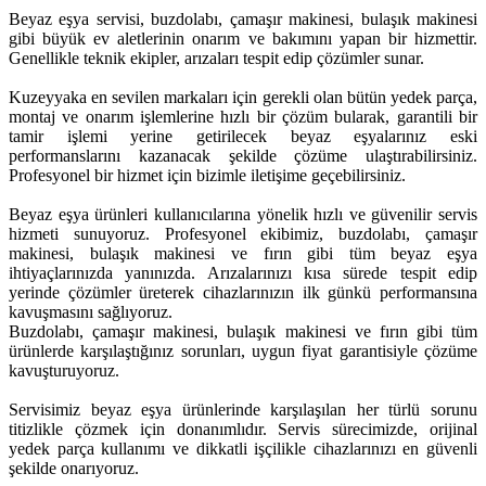
Beyaz eşya servisi, buzdolabı, çamaşır makinesi, bulaşık makinesi
gibi büyük ev aletlerinin onarım ve bakımını yapan bir hizmettir.
Genellikle teknik ekipler, arızaları tespit edip çözümler sunar.
Kuzeyyaka en sevilen markaları için gerekli olan bütün yedek parça,
montaj ve onarım işlemlerine hızlı bir çözüm bularak, garantili bir
tamir işlemi yerine getirilecek beyaz eşyalarınız eski
performanslarını kazanacak şekilde çözüme ulaştırabilirsiniz.
Profesyonel bir hizmet için bizimle iletişime geçebilirsiniz.
Beyaz eşya ürünleri kullanıcılarına yönelik hızlı ve güvenilir servis
hizmeti sunuyoruz. Profesyonel ekibimiz, buzdolabı, çamaşır
makinesi, bulaşık makinesi ve fırın gibi tüm beyaz eşya
ihtiyaçlarınızda yanınızda. Arızalarınızı kısa sürede tespit edip
yerinde çözümler üreterek cihazlarınızın ilk günkü performansına
kavuşmasını sağlıyoruz.
Buzdolabı, çamaşır makinesi, bulaşık makinesi ve fırın gibi tüm
ürünlerde karşılaştığınız sorunları, uygun fiyat garantisiyle çözüme
kavuşturuyoruz.
Servisimiz beyaz eşya ürünlerinde karşılaşılan her türlü sorunu
titizlikle çözmek için donanımlıdır. Servis sürecimizde, orijinal
yedek parça kullanımı ve dikkatli işçilikle cihazlarınızı en güvenli
şekilde onarıyoruz.