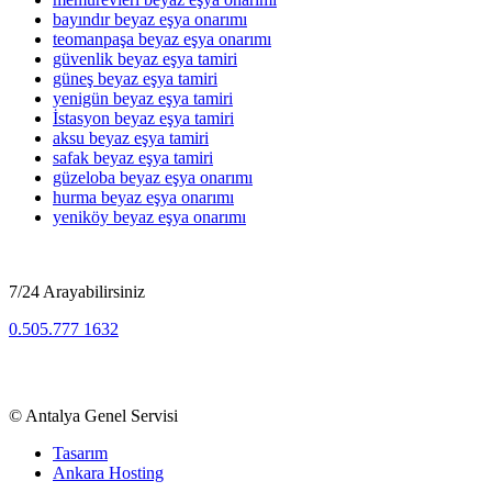
bayındır beyaz eşya onarımı
teomanpaşa beyaz eşya onarımı
güvenlik beyaz eşya tamiri
güneş beyaz eşya tamiri
yenigün beyaz eşya tamiri
İstasyon beyaz eşya tamiri
aksu beyaz eşya tamiri
safak beyaz eşya tamiri
güzeloba beyaz eşya onarımı
hurma beyaz eşya onarımı
yeniköy beyaz eşya onarımı
7/24 Arayabilirsiniz
0.505.777 1632
Beyaz Eşya, TV, Kombi Klima Bölge Servisi
©
Antalya Genel Servisi
Tasarım
Ankara Hosting