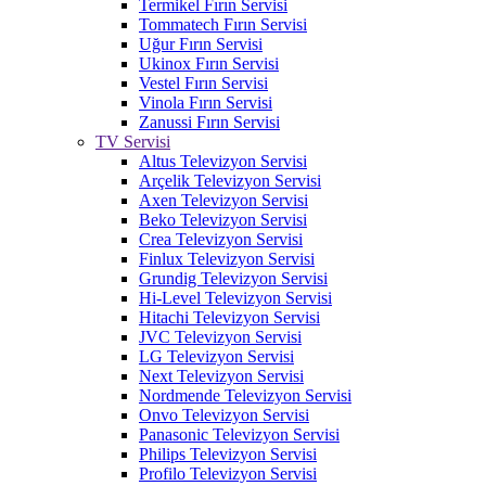
Termikel Fırın Servisi
Tommatech Fırın Servisi
Uğur Fırın Servisi
Ukinox Fırın Servisi
Vestel Fırın Servisi
Vinola Fırın Servisi
Zanussi Fırın Servisi
TV Servisi
Altus Televizyon Servisi
Arçelik Televizyon Servisi
Axen Televizyon Servisi
Beko Televizyon Servisi
Crea Televizyon Servisi
Finlux Televizyon Servisi
Grundig Televizyon Servisi
Hi-Level Televizyon Servisi
Hitachi Televizyon Servisi
JVC Televizyon Servisi
LG Televizyon Servisi
Next Televizyon Servisi
Nordmende Televizyon Servisi
Onvo Televizyon Servisi
Panasonic Televizyon Servisi
Philips Televizyon Servisi
Profilo Televizyon Servisi