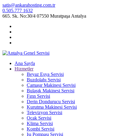
satis@ankarahosting.com.tr
0.505.777 1632
665. Sk. No:30/4 07550 Muratpaşa Antalya
Ana Sayfa
Hizmetler
Beyaz Eşya Servisi
Buzdolabı Servisi
Çamaşır Makinesi Servisi
Bulaşık Makinesi Servisi
Fırın Servisi
Derin Dondurucu Servisi
Kurutma Makinesi Servisi
Televizyon Servisi
Ocak Servisi
Klima Servisi
Kombi Servisi
Isı Pompası Servisi