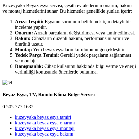
Kuzeyyaka Beyaz eşya servisi, çeşitli ev aletlerinin onarım, bakım
ve montaj hizmetlerini sunar. Bu hizmetler genellikle şunları içerir:
Arıza Tespiti:
Eşyanın sorununu belirlemek için detaylı bir
inceleme yapılır.
Onarım:
Arızalı parçaların değiştirilmesi veya tamir edilmesi.
Bakım:
Cihazların düzenli bakımı, performansını artırır ve
ömrünü uzatır.
Montaj:
Yeni beyaz eşyaların kurulumunu gerçekleştirir.
Yedek Parça Temini:
Gerekli yedek parçaların sağlanması
ve montajı.
Danışmanlık:
Cihaz kullanımı hakkında bilgi verme ve enerji
verimliliği konusunda önerilerde bulunma.
Beyaz Eşya, TV, Kombi Klima Bölge Servisi
0.505.777 1632
kuzeyyaka beyaz eşya tamiri
kuzeyyaka beyaz eşya onarımı
kuzeyyaka beyaz eşya montajı
kuzeyyaka beyaz eşya bakımı