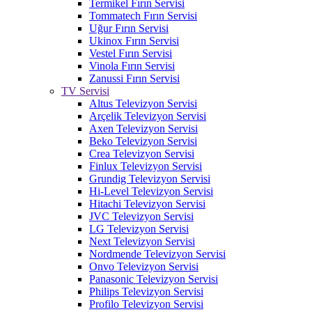
Termikel Fırın Servisi
Tommatech Fırın Servisi
Uğur Fırın Servisi
Ukinox Fırın Servisi
Vestel Fırın Servisi
Vinola Fırın Servisi
Zanussi Fırın Servisi
TV Servisi
Altus Televizyon Servisi
Arçelik Televizyon Servisi
Axen Televizyon Servisi
Beko Televizyon Servisi
Crea Televizyon Servisi
Finlux Televizyon Servisi
Grundig Televizyon Servisi
Hi-Level Televizyon Servisi
Hitachi Televizyon Servisi
JVC Televizyon Servisi
LG Televizyon Servisi
Next Televizyon Servisi
Nordmende Televizyon Servisi
Onvo Televizyon Servisi
Panasonic Televizyon Servisi
Philips Televizyon Servisi
Profilo Televizyon Servisi