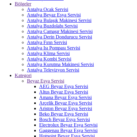
Bölgeler
Antalya Ocak Servisi
Antalya Beyaz Eşya Servisi
Antalya Bulaşık Makinesi Servisi
Antalya Buzdolabı Servisi
Antalya Çamaşır Makinesi Servisi
Antalya Derin Dondurucu Servisi
Antalya Fırın Servisi
Antalya Isı Pompası Servisi
Antalya Klima Servisi
Antalya Kombi Servisi
Antalya Kurutma Makinesi Servisi
Antalya Televizyon Servisi
Kategori
Beyaz Eşya Servisi
AEG Beyaz Eşya Servisi
Altus Beyaz Eşya Servisi
Amana Beyaz Eşya Servisi
Arçelik Beyaz Eşya Servisi
Ariston Beyaz Eşya Servisi
Beko Beyaz Eşya Servisi
Bosch Beyaz Eşya Servisi
Electrolux Beyaz Eşya Servisi
Gaggenau Beyaz Eşya Servisi
Hotpoint Beyaz Eşya Servisi