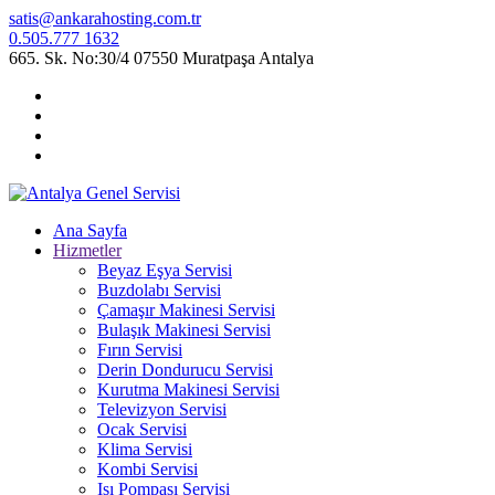
satis@ankarahosting.com.tr
0.505.777 1632
665. Sk. No:30/4 07550 Muratpaşa Antalya
Ana Sayfa
Hizmetler
Beyaz Eşya Servisi
Buzdolabı Servisi
Çamaşır Makinesi Servisi
Bulaşık Makinesi Servisi
Fırın Servisi
Derin Dondurucu Servisi
Kurutma Makinesi Servisi
Televizyon Servisi
Ocak Servisi
Klima Servisi
Kombi Servisi
Isı Pompası Servisi