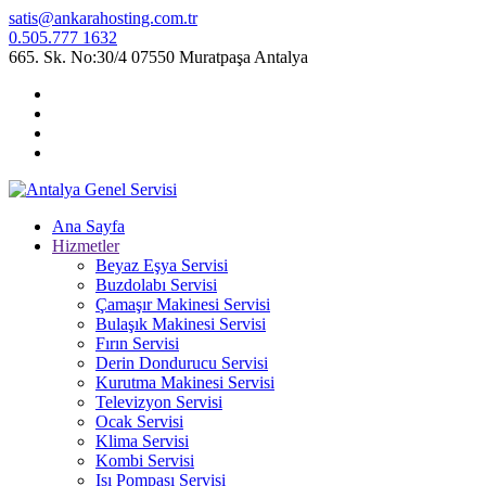
satis@ankarahosting.com.tr
0.505.777 1632
665. Sk. No:30/4 07550 Muratpaşa Antalya
Ana Sayfa
Hizmetler
Beyaz Eşya Servisi
Buzdolabı Servisi
Çamaşır Makinesi Servisi
Bulaşık Makinesi Servisi
Fırın Servisi
Derin Dondurucu Servisi
Kurutma Makinesi Servisi
Televizyon Servisi
Ocak Servisi
Klima Servisi
Kombi Servisi
Isı Pompası Servisi