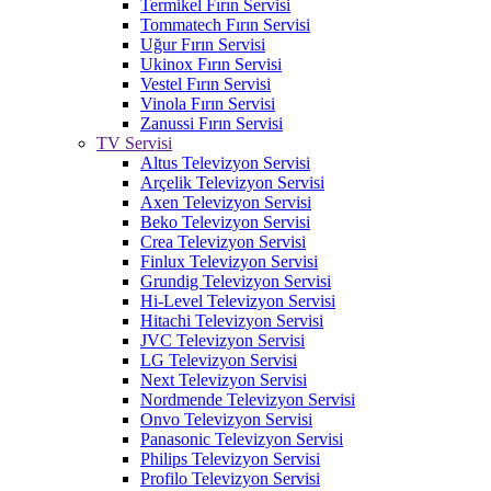
Termikel Fırın Servisi
Tommatech Fırın Servisi
Uğur Fırın Servisi
Ukinox Fırın Servisi
Vestel Fırın Servisi
Vinola Fırın Servisi
Zanussi Fırın Servisi
TV Servisi
Altus Televizyon Servisi
Arçelik Televizyon Servisi
Axen Televizyon Servisi
Beko Televizyon Servisi
Crea Televizyon Servisi
Finlux Televizyon Servisi
Grundig Televizyon Servisi
Hi-Level Televizyon Servisi
Hitachi Televizyon Servisi
JVC Televizyon Servisi
LG Televizyon Servisi
Next Televizyon Servisi
Nordmende Televizyon Servisi
Onvo Televizyon Servisi
Panasonic Televizyon Servisi
Philips Televizyon Servisi
Profilo Televizyon Servisi