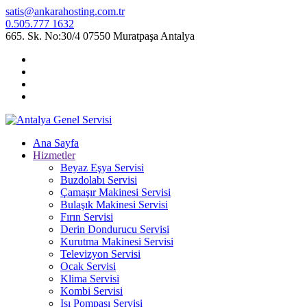
satis@ankarahosting.com.tr
0.505.777 1632
665. Sk. No:30/4 07550 Muratpaşa Antalya
Ana Sayfa
Hizmetler
Beyaz Eşya Servisi
Buzdolabı Servisi
Çamaşır Makinesi Servisi
Bulaşık Makinesi Servisi
Fırın Servisi
Derin Dondurucu Servisi
Kurutma Makinesi Servisi
Televizyon Servisi
Ocak Servisi
Klima Servisi
Kombi Servisi
Isı Pompası Servisi