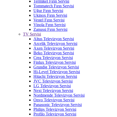
Termikel Fırın Servisi
Tommatech Fırın Servisi
Uğur Fırın Servisi
Ukinox Fırın Servisi
Vestel Fırın Servisi
Vinola Fırın Servisi
Zanussi Fırın Servisi
TV Servisi
Altus Televizyon Servisi
Arçelik Televizyon Servisi
Axen Televizyon Servisi
Beko Televizyon Servisi
Crea Televizyon Servisi
Finlux Televizyon Servisi
Grundig Televizyon Servisi
Hi-Level Televizyon Servisi
Hitachi Televizyon Servisi
JVC Televizyon Servisi
LG Televizyon Servisi
Next Televizyon Servisi
Nordmende Televizyon Servisi
Onvo Televizyon Servisi
Panasonic Televizyon Servisi
Philips Televizyon Servisi
Profilo Televizyon Servisi