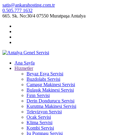
satis@ankarahosting.com.tr
0.505.777 1632
665. Sk. No:30/4 07550 Muratpaşa Antalya
Ana Sayfa
Hizmetler
Beyaz Eşya Servisi
Buzdolabı Servisi
Çamaşır Makinesi Servisi
Bulaşık Makinesi Servisi
Fırın Servisi
Derin Dondurucu Servisi
Kurutma Makinesi Servisi
Televizyon Servisi
Ocak Servisi
Klima Servisi
Kombi Servisi
Isı Pompası Servisi