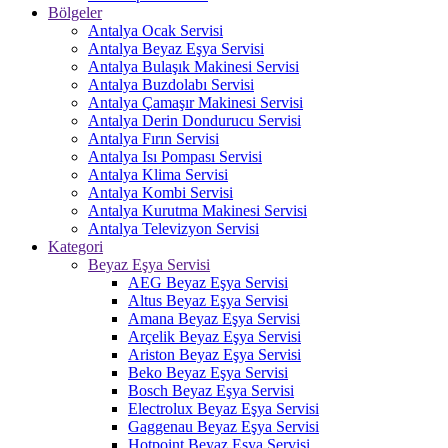
Bölgeler
Antalya Ocak Servisi
Antalya Beyaz Eşya Servisi
Antalya Bulaşık Makinesi Servisi
Antalya Buzdolabı Servisi
Antalya Çamaşır Makinesi Servisi
Antalya Derin Dondurucu Servisi
Antalya Fırın Servisi
Antalya Isı Pompası Servisi
Antalya Klima Servisi
Antalya Kombi Servisi
Antalya Kurutma Makinesi Servisi
Antalya Televizyon Servisi
Kategori
Beyaz Eşya Servisi
AEG Beyaz Eşya Servisi
Altus Beyaz Eşya Servisi
Amana Beyaz Eşya Servisi
Arçelik Beyaz Eşya Servisi
Ariston Beyaz Eşya Servisi
Beko Beyaz Eşya Servisi
Bosch Beyaz Eşya Servisi
Electrolux Beyaz Eşya Servisi
Gaggenau Beyaz Eşya Servisi
Hotpoint Beyaz Eşya Servisi