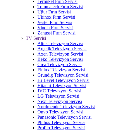
Termikel Fırın Servisi
Tommatech Fırın Servisi
Uğur Fırın Servisi
Ukinox Fırın Servisi
Vestel Fırın Servisi
Vinola Fırın Servisi
Zanussi Fırın Servisi
TV Servisi
Altus Televizyon Servisi
Arçelik Televizyon Servisi
Axen Televizyon Servisi
Beko Televizyon Servisi
Crea Televizyon Servisi
Finlux Televizyon Servisi
Grundig Televizyon Servisi
Hi-Level Televizyon Servisi
Hitachi Televizyon Servisi
JVC Televizyon Servisi
LG Televizyon Servisi
Next Televizyon Servisi
Nordmende Televizyon Servisi
Onvo Televizyon Servisi
Panasonic Televizyon Servisi
Philips Televizyon Servisi
Profilo Televizyon Servisi