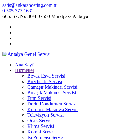
satis@ankarahosting.com.tr
0.505.777 1632
665. Sk. No:30/4 07550 Muratpaşa Antalya
Ana Sayfa
Hizmetler
Beyaz Eşya Servisi
Buzdolabı Servisi
Çamaşır Makinesi Servisi
Bulaşık Makinesi Servisi
Fırın Servisi
Derin Dondurucu Servisi
Kurutma Makinesi Servisi
Televizyon Servisi
Ocak Servisi
Klima Servisi
Kombi Servisi
Isı Pompası Servisi