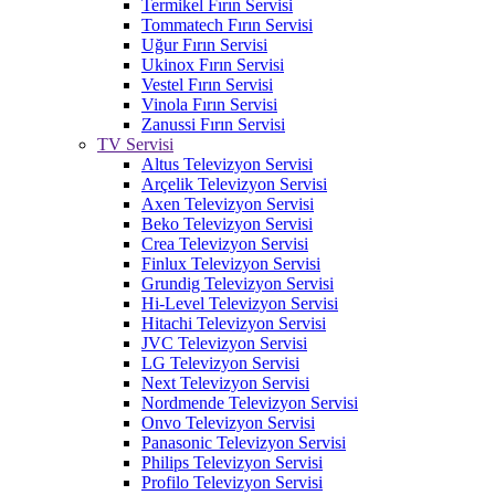
Termikel Fırın Servisi
Tommatech Fırın Servisi
Uğur Fırın Servisi
Ukinox Fırın Servisi
Vestel Fırın Servisi
Vinola Fırın Servisi
Zanussi Fırın Servisi
TV Servisi
Altus Televizyon Servisi
Arçelik Televizyon Servisi
Axen Televizyon Servisi
Beko Televizyon Servisi
Crea Televizyon Servisi
Finlux Televizyon Servisi
Grundig Televizyon Servisi
Hi-Level Televizyon Servisi
Hitachi Televizyon Servisi
JVC Televizyon Servisi
LG Televizyon Servisi
Next Televizyon Servisi
Nordmende Televizyon Servisi
Onvo Televizyon Servisi
Panasonic Televizyon Servisi
Philips Televizyon Servisi
Profilo Televizyon Servisi