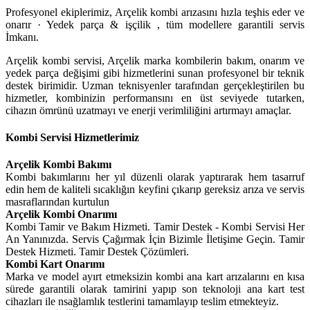
Profesyonel ekiplerimiz, Arçelik kombi arızasını hızla teşhis eder ve
onarır · Yedek parça & işçilik , tüm modellere garantili servis
İmkanı.
Arçelik kombi servisi, Arçelik marka kombilerin bakım, onarım ve
yedek parça değişimi gibi hizmetlerini sunan profesyonel bir teknik
destek birimidir. Uzman teknisyenler tarafından gerçekleştirilen bu
hizmetler, kombinizin performansını en üst seviyede tutarken,
cihazın ömrünü uzatmayı ve enerji verimliliğini artırmayı amaçlar.
Kombi Servisi Hizmetlerimiz
Arçelik
Kombi Bakımı
Kombi bakımlarını her yıl düzenli olarak yaptırarak hem tasarruf
edin hem de kaliteli sıcaklığın keyfini çıkarıp gereksiz arıza ve servis
masraflarından kurtulun
Arçelik Kombi Onarımı
Kombi Tamir ve Bakım Hizmeti. Tamir Destek - Kombi Servisi Her
An Yanınızda. Servis Çağırmak İçin Bizimle İletişime Geçin. Tamir
Destek Hizmeti. Tamir Destek Çözümleri.
Kombi Kart Onarımı
Marka ve model ayırt etmeksizin kombi ana kart arızalarını en kısa
sürede garantili olarak tamirini yapıp son teknoloji ana kart test
cihazları ile nsağlamlık testlerini tamamlayıp teslim etmekteyiz.