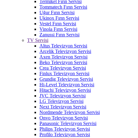
Termikel Fırın Servisi
Tommatech Fırın Servisi
Uğur Fırın Servisi
Ukinox Fırın Servisi
Vestel Fırın Servisi
Vinola Fırın Servisi
Zanussi Fırın Servisi
TV Servisi
Altus Televizyon Servisi
Arçelik Televizyon Servisi
Axen Televizyon Servisi
Beko Televizyon Servisi
Crea Televizyon Servisi
Finlux Televizyon Servisi
Grundig Televizyon Servisi
Hi-Level Televizyon Servisi
Hitachi Televizyon Servisi
JVC Televizyon Servisi
LG Televizyon Servisi
Next Televizyon Servisi
Nordmende Televizyon Servisi
Onvo Televizyon Servisi
Panasonic Televizyon Servisi
Philips Televizyon Servisi
Profilo Televizyon Servisi