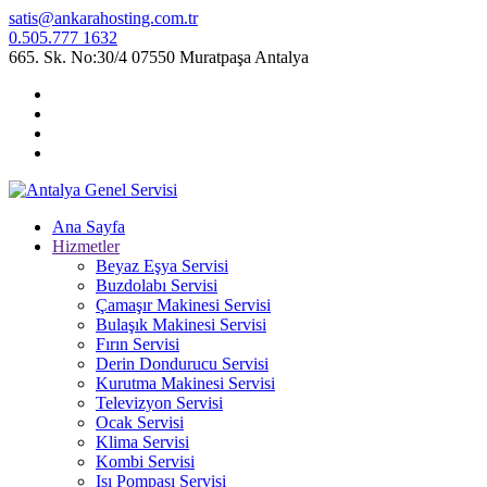
satis@ankarahosting.com.tr
0.505.777 1632
665. Sk. No:30/4 07550 Muratpaşa Antalya
Ana Sayfa
Hizmetler
Beyaz Eşya Servisi
Buzdolabı Servisi
Çamaşır Makinesi Servisi
Bulaşık Makinesi Servisi
Fırın Servisi
Derin Dondurucu Servisi
Kurutma Makinesi Servisi
Televizyon Servisi
Ocak Servisi
Klima Servisi
Kombi Servisi
Isı Pompası Servisi