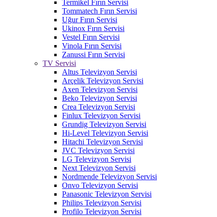
Termikel Fırın Servisi
Tommatech Fırın Servisi
Uğur Fırın Servisi
Ukinox Fırın Servisi
Vestel Fırın Servisi
Vinola Fırın Servisi
Zanussi Fırın Servisi
TV Servisi
Altus Televizyon Servisi
Arçelik Televizyon Servisi
Axen Televizyon Servisi
Beko Televizyon Servisi
Crea Televizyon Servisi
Finlux Televizyon Servisi
Grundig Televizyon Servisi
Hi-Level Televizyon Servisi
Hitachi Televizyon Servisi
JVC Televizyon Servisi
LG Televizyon Servisi
Next Televizyon Servisi
Nordmende Televizyon Servisi
Onvo Televizyon Servisi
Panasonic Televizyon Servisi
Philips Televizyon Servisi
Profilo Televizyon Servisi