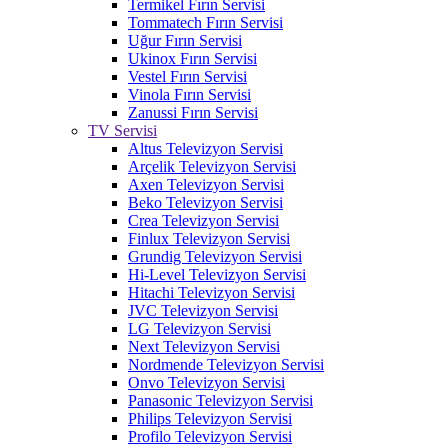
Termikel Fırın Servisi
Tommatech Fırın Servisi
Uğur Fırın Servisi
Ukinox Fırın Servisi
Vestel Fırın Servisi
Vinola Fırın Servisi
Zanussi Fırın Servisi
TV Servisi
Altus Televizyon Servisi
Arçelik Televizyon Servisi
Axen Televizyon Servisi
Beko Televizyon Servisi
Crea Televizyon Servisi
Finlux Televizyon Servisi
Grundig Televizyon Servisi
Hi-Level Televizyon Servisi
Hitachi Televizyon Servisi
JVC Televizyon Servisi
LG Televizyon Servisi
Next Televizyon Servisi
Nordmende Televizyon Servisi
Onvo Televizyon Servisi
Panasonic Televizyon Servisi
Philips Televizyon Servisi
Profilo Televizyon Servisi