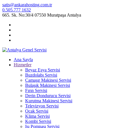
satis@ankarahosting.com.tr
0.505.777 1632
665. Sk. No:30/4 07550 Muratpaşa Antalya
Ana Sayfa
Hizmetler
Beyaz Eşya Servisi
Buzdolabı Servisi
Çamaşır Makinesi Servisi
Bulaşık Makinesi Servisi
Fırın Servisi
Derin Dondurucu Servisi
Kurutma Makinesi Servisi
Televizyon Servisi
Ocak Servisi
Klima Servisi
Kombi Servisi
Isı Pompası Servisi