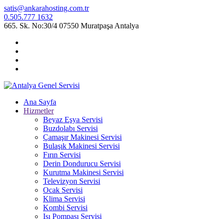
satis@ankarahosting.com.tr
0.505.777 1632
665. Sk. No:30/4 07550 Muratpaşa Antalya
Ana Sayfa
Hizmetler
Beyaz Eşya Servisi
Buzdolabı Servisi
Çamaşır Makinesi Servisi
Bulaşık Makinesi Servisi
Fırın Servisi
Derin Dondurucu Servisi
Kurutma Makinesi Servisi
Televizyon Servisi
Ocak Servisi
Klima Servisi
Kombi Servisi
Isı Pompası Servisi