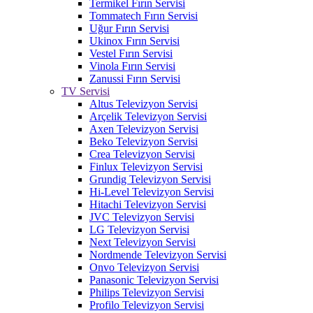
Termikel Fırın Servisi
Tommatech Fırın Servisi
Uğur Fırın Servisi
Ukinox Fırın Servisi
Vestel Fırın Servisi
Vinola Fırın Servisi
Zanussi Fırın Servisi
TV Servisi
Altus Televizyon Servisi
Arçelik Televizyon Servisi
Axen Televizyon Servisi
Beko Televizyon Servisi
Crea Televizyon Servisi
Finlux Televizyon Servisi
Grundig Televizyon Servisi
Hi-Level Televizyon Servisi
Hitachi Televizyon Servisi
JVC Televizyon Servisi
LG Televizyon Servisi
Next Televizyon Servisi
Nordmende Televizyon Servisi
Onvo Televizyon Servisi
Panasonic Televizyon Servisi
Philips Televizyon Servisi
Profilo Televizyon Servisi