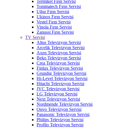
Termikel Fırın Servisi
Tommatech Fırın Servisi
Uğur Fırın Servisi
Ukinox Fırın Servisi
Vestel Fırın Servisi
Vinola Fırın Servisi
Zanussi Fırın Servisi
TV Servisi
Altus Televizyon Servisi
Arçelik Televizyon Servisi
Axen Televizyon Servisi
Beko Televizyon Servisi
Crea Televizyon Servisi
Finlux Televizyon Servisi
Grundig Televizyon Servisi
Hi-Level Televizyon Servisi
Hitachi Televizyon Servisi
JVC Televizyon Servisi
LG Televizyon Servisi
Next Televizyon Servisi
Nordmende Televizyon Servisi
Onvo Televizyon Servisi
Panasonic Televizyon Servisi
Philips Televizyon Servisi
Profilo Televizyon Servisi