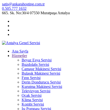
satis@ankarahosting.com.tr
0.505.777 1632
665. Sk. No:30/4 07550 Muratpaşa Antalya
Ana Sayfa
Hizmetler
Beyaz Eşya Servisi
Buzdolabı Servisi
Çamaşır Makinesi Servisi
Bulaşık Makinesi Servisi
Fırın Servisi
Derin Dondurucu Servisi
Kurutma Makinesi Servisi
Televizyon Servisi
Ocak Servisi
Klima Servisi
Kombi Servisi
Isı Pompası Servisi