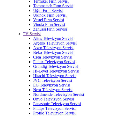
Termikel Fırın Servisi
Tommatech Fırın Servisi
Uğur Fırın Servisi
Ukinox Fırın Servisi
Vestel Fırın Servisi
Vinola Fırın Servisi
Zanussi Fırın Servisi
TV Servisi
Altus Televizyon Servisi
Arçelik Televizyon Servisi
Axen Televizyon Servisi
Beko Televizyon Servisi
Crea Televizyon Servisi
Finlux Televizyon Servisi
Grundig Televizyon Servisi
Hi-Level Televizyon Servisi
Hitachi Televizyon Servisi
JVC Televizyon Servisi
LG Televizyon Servisi
Next Televizyon Servisi
Nordmende Televizyon Servisi
Onvo Televizyon Servisi
Panasonic Televizyon Servisi
Philips Televizyon Servisi
Profilo Televizyon Servisi