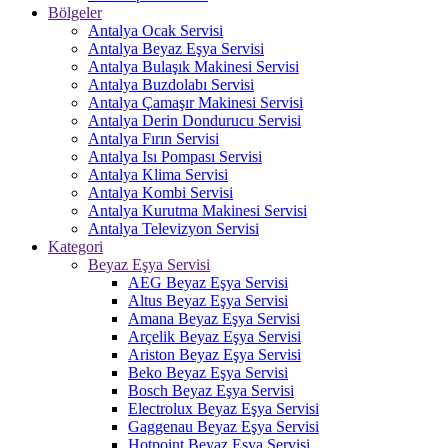
Bölgeler
Antalya Ocak Servisi
Antalya Beyaz Eşya Servisi
Antalya Bulaşık Makinesi Servisi
Antalya Buzdolabı Servisi
Antalya Çamaşır Makinesi Servisi
Antalya Derin Dondurucu Servisi
Antalya Fırın Servisi
Antalya Isı Pompası Servisi
Antalya Klima Servisi
Antalya Kombi Servisi
Antalya Kurutma Makinesi Servisi
Antalya Televizyon Servisi
Kategori
Beyaz Eşya Servisi
AEG Beyaz Eşya Servisi
Altus Beyaz Eşya Servisi
Amana Beyaz Eşya Servisi
Arçelik Beyaz Eşya Servisi
Ariston Beyaz Eşya Servisi
Beko Beyaz Eşya Servisi
Bosch Beyaz Eşya Servisi
Electrolux Beyaz Eşya Servisi
Gaggenau Beyaz Eşya Servisi
Hotpoint Beyaz Eşya Servisi