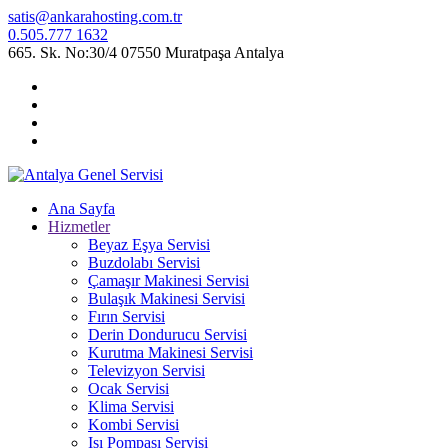
satis@ankarahosting.com.tr
0.505.777 1632
665. Sk. No:30/4 07550 Muratpaşa Antalya
Ana Sayfa
Hizmetler
Beyaz Eşya Servisi
Buzdolabı Servisi
Çamaşır Makinesi Servisi
Bulaşık Makinesi Servisi
Fırın Servisi
Derin Dondurucu Servisi
Kurutma Makinesi Servisi
Televizyon Servisi
Ocak Servisi
Klima Servisi
Kombi Servisi
Isı Pompası Servisi