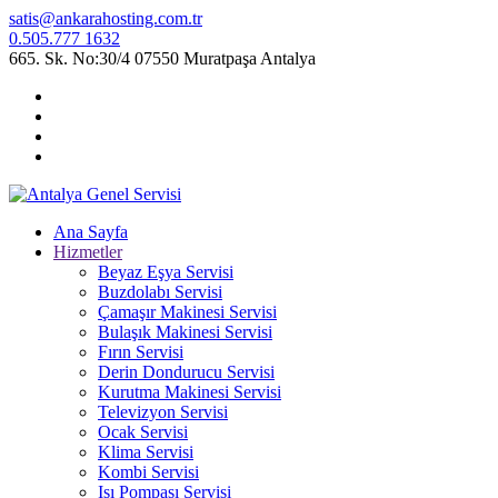
satis@ankarahosting.com.tr
0.505.777 1632
665. Sk. No:30/4 07550 Muratpaşa Antalya
Ana Sayfa
Hizmetler
Beyaz Eşya Servisi
Buzdolabı Servisi
Çamaşır Makinesi Servisi
Bulaşık Makinesi Servisi
Fırın Servisi
Derin Dondurucu Servisi
Kurutma Makinesi Servisi
Televizyon Servisi
Ocak Servisi
Klima Servisi
Kombi Servisi
Isı Pompası Servisi