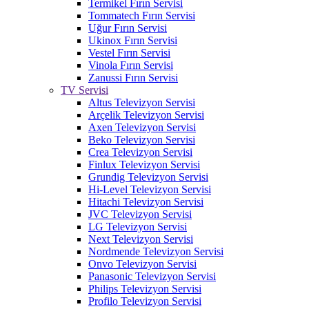
Termikel Fırın Servisi
Tommatech Fırın Servisi
Uğur Fırın Servisi
Ukinox Fırın Servisi
Vestel Fırın Servisi
Vinola Fırın Servisi
Zanussi Fırın Servisi
TV Servisi
Altus Televizyon Servisi
Arçelik Televizyon Servisi
Axen Televizyon Servisi
Beko Televizyon Servisi
Crea Televizyon Servisi
Finlux Televizyon Servisi
Grundig Televizyon Servisi
Hi-Level Televizyon Servisi
Hitachi Televizyon Servisi
JVC Televizyon Servisi
LG Televizyon Servisi
Next Televizyon Servisi
Nordmende Televizyon Servisi
Onvo Televizyon Servisi
Panasonic Televizyon Servisi
Philips Televizyon Servisi
Profilo Televizyon Servisi