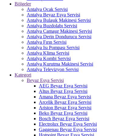
Bölgeler
Antalya Ocak Servisi
Antalya Beyaz Eşya Servisi
Antalya Bulaşık Makinesi Servisi
Antalya Buzdolabı Servisi
Antalya Çamaşır Makinesi Servisi
Antalya Derin Dondurucu Servisi
Antalya Fırın Servisi
Antalya Isı Pompası Servisi
Antalya Klima Servisi
Antalya Kombi Servisi
Antalya Kurutma Makinesi Servisi
Antalya Televizyon Servisi
Kategori
Beyaz Eşya Servisi
AEG Beyaz Eşya Servisi
Altus Beyaz Eşya Servisi
Amana Beyaz Eşya Servisi
Arçelik Beyaz Eşya Servisi
Ariston Beyaz Eşya Servisi
Beko Beyaz Eşya Servisi
Bosch Beyaz Eşya Servisi
Electrolux Beyaz Eşya Servisi
Gaggenau Beyaz Eşya Servisi
Hotpoint Beyaz Eşya Servisi