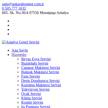
satis@ankarahosting.com.tr
0.505.777 1632
665. Sk. No:30/4 07550 Muratpaşa Antalya
Ana Sayfa
Hizmetler
Beyaz Eşya Servisi
Buzdolabı Servisi
Çamaşır Makinesi Servisi
Bulaşık Makinesi Servisi
Fırın Servisi
Derin Dondurucu Servisi
Kurutma Makinesi Servisi
Televizyon Servisi
Ocak Servisi
Klima Servisi
Kombi Servisi
Isı Pompası Servisi