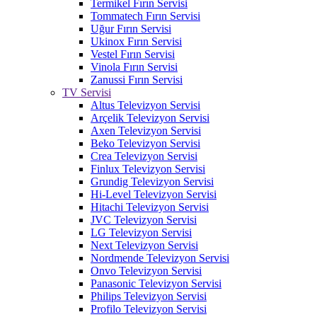
Termikel Fırın Servisi
Tommatech Fırın Servisi
Uğur Fırın Servisi
Ukinox Fırın Servisi
Vestel Fırın Servisi
Vinola Fırın Servisi
Zanussi Fırın Servisi
TV Servisi
Altus Televizyon Servisi
Arçelik Televizyon Servisi
Axen Televizyon Servisi
Beko Televizyon Servisi
Crea Televizyon Servisi
Finlux Televizyon Servisi
Grundig Televizyon Servisi
Hi-Level Televizyon Servisi
Hitachi Televizyon Servisi
JVC Televizyon Servisi
LG Televizyon Servisi
Next Televizyon Servisi
Nordmende Televizyon Servisi
Onvo Televizyon Servisi
Panasonic Televizyon Servisi
Philips Televizyon Servisi
Profilo Televizyon Servisi