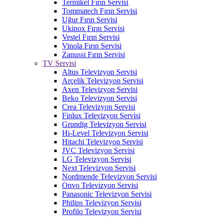
Termikel Fırın Servisi
Tommatech Fırın Servisi
Uğur Fırın Servisi
Ukinox Fırın Servisi
Vestel Fırın Servisi
Vinola Fırın Servisi
Zanussi Fırın Servisi
TV Servisi
Altus Televizyon Servisi
Arçelik Televizyon Servisi
Axen Televizyon Servisi
Beko Televizyon Servisi
Crea Televizyon Servisi
Finlux Televizyon Servisi
Grundig Televizyon Servisi
Hi-Level Televizyon Servisi
Hitachi Televizyon Servisi
JVC Televizyon Servisi
LG Televizyon Servisi
Next Televizyon Servisi
Nordmende Televizyon Servisi
Onvo Televizyon Servisi
Panasonic Televizyon Servisi
Philips Televizyon Servisi
Profilo Televizyon Servisi