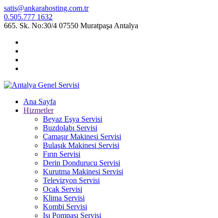
satis@ankarahosting.com.tr
0.505.777 1632
665. Sk. No:30/4 07550 Muratpaşa Antalya
Ana Sayfa
Hizmetler
Beyaz Eşya Servisi
Buzdolabı Servisi
Çamaşır Makinesi Servisi
Bulaşık Makinesi Servisi
Fırın Servisi
Derin Dondurucu Servisi
Kurutma Makinesi Servisi
Televizyon Servisi
Ocak Servisi
Klima Servisi
Kombi Servisi
Isı Pompası Servisi