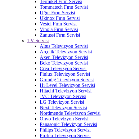
Termikel Fırın Servisi
Tommatech Fırın Servisi
Uğur Fırın Servisi
Ukinox Fırın Servisi
Vestel Fırın Servisi
Vinola Fırın Servisi
Zanussi Fırın Servisi
TV Servisi
Altus Televizyon Servisi
Arçelik Televizyon Servisi
Axen Televizyon Servisi
Beko Televizyon Servisi
Crea Televizyon Servisi
Finlux Televizyon Servisi
Grundig Televizyon Servisi
Hi-Level Televizyon Servisi
Hitachi Televizyon Servisi
JVC Televizyon Servisi
LG Televizyon Servisi
Next Televizyon Servisi
Nordmende Televizyon Servisi
Onvo Televizyon Servisi
Panasonic Televizyon Servisi
Philips Televizyon Servisi
Profilo Televizyon Servisi