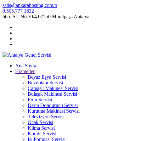
satis@ankarahosting.com.tr
0.505.777 1632
665. Sk. No:30/4 07550 Muratpaşa Antalya
Ana Sayfa
Hizmetler
Beyaz Eşya Servisi
Buzdolabı Servisi
Çamaşır Makinesi Servisi
Bulaşık Makinesi Servisi
Fırın Servisi
Derin Dondurucu Servisi
Kurutma Makinesi Servisi
Televizyon Servisi
Ocak Servisi
Klima Servisi
Kombi Servisi
Isı Pompası Servisi