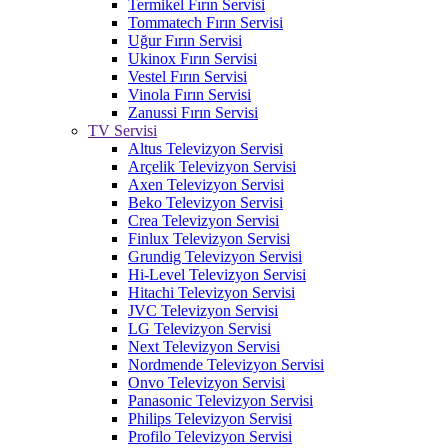
Termikel Fırın Servisi
Tommatech Fırın Servisi
Uğur Fırın Servisi
Ukinox Fırın Servisi
Vestel Fırın Servisi
Vinola Fırın Servisi
Zanussi Fırın Servisi
TV Servisi
Altus Televizyon Servisi
Arçelik Televizyon Servisi
Axen Televizyon Servisi
Beko Televizyon Servisi
Crea Televizyon Servisi
Finlux Televizyon Servisi
Grundig Televizyon Servisi
Hi-Level Televizyon Servisi
Hitachi Televizyon Servisi
JVC Televizyon Servisi
LG Televizyon Servisi
Next Televizyon Servisi
Nordmende Televizyon Servisi
Onvo Televizyon Servisi
Panasonic Televizyon Servisi
Philips Televizyon Servisi
Profilo Televizyon Servisi