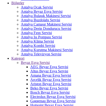
Bölgeler
Antalya Ocak Servisi
Antalya Beyaz Eşya Servisi
Antalya Bulaşık Makinesi Servisi
Antalya Buzdolabı Servisi
Antalya Çamaşır Makinesi Servisi
Antalya Derin Dondurucu Servisi
Antalya Fırın Servisi
Antalya Isı Pompası Servisi
Antalya Klima Servisi
Antalya Kombi Servisi
Antalya Kurutma Makinesi Servisi
Antalya Televizyon Servisi
Kategori
Beyaz Eşya Servisi
AEG Beyaz Eşya Servisi
Altus Beyaz Eşya Servisi
Amana Beyaz Eşya Servisi
Arçelik Beyaz Eşya Servisi
Ariston Beyaz Eşya Servisi
Beko Beyaz Eşya Servisi
Bosch Beyaz Eşya Servisi
Electrolux Beyaz Eşya Servisi
Gaggenau Beyaz Eşya Servisi
Hotpoint Beyaz Eşya Servisi