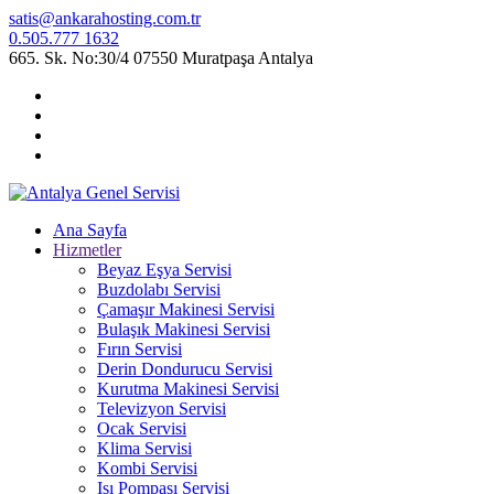
satis@ankarahosting.com.tr
0.505.777 1632
665. Sk. No:30/4 07550 Muratpaşa Antalya
Ana Sayfa
Hizmetler
Beyaz Eşya Servisi
Buzdolabı Servisi
Çamaşır Makinesi Servisi
Bulaşık Makinesi Servisi
Fırın Servisi
Derin Dondurucu Servisi
Kurutma Makinesi Servisi
Televizyon Servisi
Ocak Servisi
Klima Servisi
Kombi Servisi
Isı Pompası Servisi