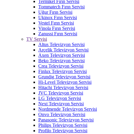
Termikel Fırın Servisi
Tommatech Fırın Servisi
Uğur Fırın Servisi
Ukinox Fırın Servisi
Vestel Fırın Servisi
Vinola Fırın Servisi
Zanussi Fırın Servisi
TV Servisi
Altus Televizyon Servisi
Arçelik Televizyon Servisi
Axen Televizyon Servisi
Beko Televizyon Servisi
Crea Televizyon Servisi
Finlux Televizyon Servisi
Grundig Televizyon Servisi
Hi-Level Televizyon Servisi
Hitachi Televizyon Servisi
JVC Televizyon Servisi
LG Televizyon Servisi
Next Televizyon Servisi
Nordmende Televizyon Servisi
Onvo Televizyon Servisi
Panasonic Televizyon Servisi
Philips Televizyon Servisi
Profilo Televizyon Servisi