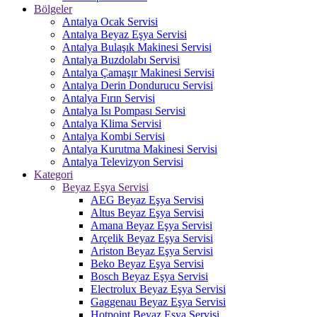
Bölgeler
Antalya Ocak Servisi
Antalya Beyaz Eşya Servisi
Antalya Bulaşık Makinesi Servisi
Antalya Buzdolabı Servisi
Antalya Çamaşır Makinesi Servisi
Antalya Derin Dondurucu Servisi
Antalya Fırın Servisi
Antalya Isı Pompası Servisi
Antalya Klima Servisi
Antalya Kombi Servisi
Antalya Kurutma Makinesi Servisi
Antalya Televizyon Servisi
Kategori
Beyaz Eşya Servisi
AEG Beyaz Eşya Servisi
Altus Beyaz Eşya Servisi
Amana Beyaz Eşya Servisi
Arçelik Beyaz Eşya Servisi
Ariston Beyaz Eşya Servisi
Beko Beyaz Eşya Servisi
Bosch Beyaz Eşya Servisi
Electrolux Beyaz Eşya Servisi
Gaggenau Beyaz Eşya Servisi
Hotpoint Beyaz Eşya Servisi