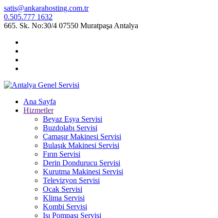
satis@ankarahosting.com.tr
0.505.777 1632
665. Sk. No:30/4 07550 Muratpaşa Antalya
Ana Sayfa
Hizmetler
Beyaz Eşya Servisi
Buzdolabı Servisi
Çamaşır Makinesi Servisi
Bulaşık Makinesi Servisi
Fırın Servisi
Derin Dondurucu Servisi
Kurutma Makinesi Servisi
Televizyon Servisi
Ocak Servisi
Klima Servisi
Kombi Servisi
Isı Pompası Servisi