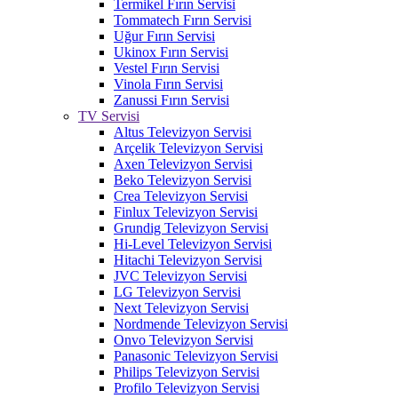
Termikel Fırın Servisi
Tommatech Fırın Servisi
Uğur Fırın Servisi
Ukinox Fırın Servisi
Vestel Fırın Servisi
Vinola Fırın Servisi
Zanussi Fırın Servisi
TV Servisi
Altus Televizyon Servisi
Arçelik Televizyon Servisi
Axen Televizyon Servisi
Beko Televizyon Servisi
Crea Televizyon Servisi
Finlux Televizyon Servisi
Grundig Televizyon Servisi
Hi-Level Televizyon Servisi
Hitachi Televizyon Servisi
JVC Televizyon Servisi
LG Televizyon Servisi
Next Televizyon Servisi
Nordmende Televizyon Servisi
Onvo Televizyon Servisi
Panasonic Televizyon Servisi
Philips Televizyon Servisi
Profilo Televizyon Servisi