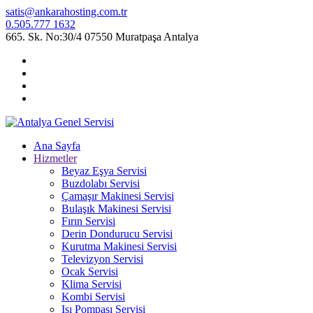
satis@ankarahosting.com.tr
0.505.777 1632
665. Sk. No:30/4 07550 Muratpaşa Antalya
Ana Sayfa
Hizmetler
Beyaz Eşya Servisi
Buzdolabı Servisi
Çamaşır Makinesi Servisi
Bulaşık Makinesi Servisi
Fırın Servisi
Derin Dondurucu Servisi
Kurutma Makinesi Servisi
Televizyon Servisi
Ocak Servisi
Klima Servisi
Kombi Servisi
Isı Pompası Servisi