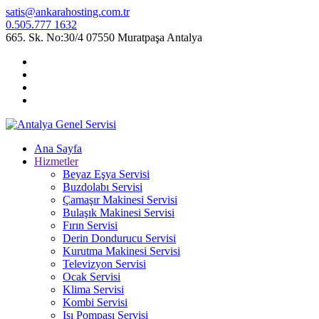
satis@ankarahosting.com.tr
0.505.777 1632
665. Sk. No:30/4 07550 Muratpaşa Antalya
Ana Sayfa
Hizmetler
Beyaz Eşya Servisi
Buzdolabı Servisi
Çamaşır Makinesi Servisi
Bulaşık Makinesi Servisi
Fırın Servisi
Derin Dondurucu Servisi
Kurutma Makinesi Servisi
Televizyon Servisi
Ocak Servisi
Klima Servisi
Kombi Servisi
Isı Pompası Servisi