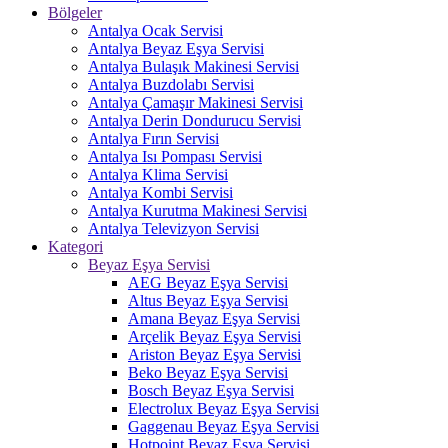
Bölgeler
Antalya Ocak Servisi
Antalya Beyaz Eşya Servisi
Antalya Bulaşık Makinesi Servisi
Antalya Buzdolabı Servisi
Antalya Çamaşır Makinesi Servisi
Antalya Derin Dondurucu Servisi
Antalya Fırın Servisi
Antalya Isı Pompası Servisi
Antalya Klima Servisi
Antalya Kombi Servisi
Antalya Kurutma Makinesi Servisi
Antalya Televizyon Servisi
Kategori
Beyaz Eşya Servisi
AEG Beyaz Eşya Servisi
Altus Beyaz Eşya Servisi
Amana Beyaz Eşya Servisi
Arçelik Beyaz Eşya Servisi
Ariston Beyaz Eşya Servisi
Beko Beyaz Eşya Servisi
Bosch Beyaz Eşya Servisi
Electrolux Beyaz Eşya Servisi
Gaggenau Beyaz Eşya Servisi
Hotpoint Beyaz Eşya Servisi