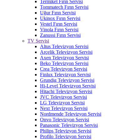
Termikel Fırın Servisi
Tommatech Fırın Servisi
Uğur Fırın Servisi
Ukinox Fırın Servisi
Vestel Fırın Servisi
Vinola Fırın Servisi
Zanussi Fırın Servisi
TV Servisi
Altus Televizyon Servisi
Arçelik Televizyon Servisi
Axen Televizyon Servisi
Beko Televizyon Servisi
Crea Televizyon Servisi
Finlux Televizyon Servisi
Grundig Televizyon Servisi
Hi-Level Televizyon Servisi
Hitachi Televizyon Servisi
JVC Televizyon Servisi
LG Televizyon Servisi
Next Televizyon Servisi
Nordmende Televizyon Servisi
Onvo Televizyon Servisi
Panasonic Televizyon Servisi
Philips Televizyon Servisi
Profilo Televizyon Servisi