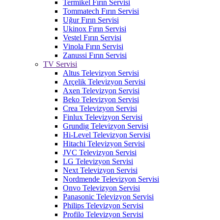
Termikel Fırın Servisi
Tommatech Fırın Servisi
Uğur Fırın Servisi
Ukinox Fırın Servisi
Vestel Fırın Servisi
Vinola Fırın Servisi
Zanussi Fırın Servisi
TV Servisi
Altus Televizyon Servisi
Arçelik Televizyon Servisi
Axen Televizyon Servisi
Beko Televizyon Servisi
Crea Televizyon Servisi
Finlux Televizyon Servisi
Grundig Televizyon Servisi
Hi-Level Televizyon Servisi
Hitachi Televizyon Servisi
JVC Televizyon Servisi
LG Televizyon Servisi
Next Televizyon Servisi
Nordmende Televizyon Servisi
Onvo Televizyon Servisi
Panasonic Televizyon Servisi
Philips Televizyon Servisi
Profilo Televizyon Servisi