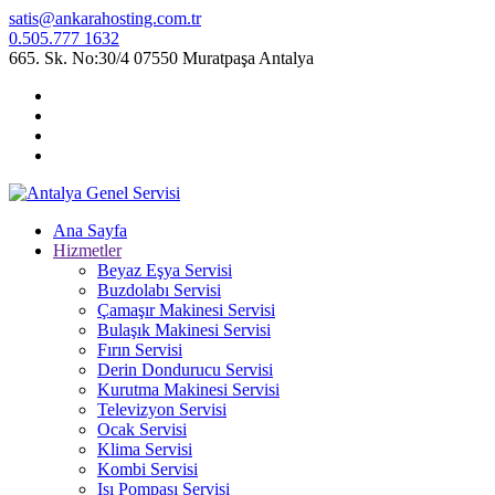
satis@ankarahosting.com.tr
0.505.777 1632
665. Sk. No:30/4 07550 Muratpaşa Antalya
Ana Sayfa
Hizmetler
Beyaz Eşya Servisi
Buzdolabı Servisi
Çamaşır Makinesi Servisi
Bulaşık Makinesi Servisi
Fırın Servisi
Derin Dondurucu Servisi
Kurutma Makinesi Servisi
Televizyon Servisi
Ocak Servisi
Klima Servisi
Kombi Servisi
Isı Pompası Servisi