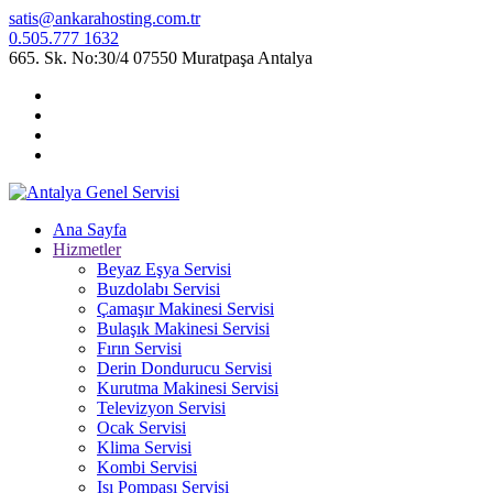
satis@ankarahosting.com.tr
0.505.777 1632
665. Sk. No:30/4 07550 Muratpaşa Antalya
Ana Sayfa
Hizmetler
Beyaz Eşya Servisi
Buzdolabı Servisi
Çamaşır Makinesi Servisi
Bulaşık Makinesi Servisi
Fırın Servisi
Derin Dondurucu Servisi
Kurutma Makinesi Servisi
Televizyon Servisi
Ocak Servisi
Klima Servisi
Kombi Servisi
Isı Pompası Servisi