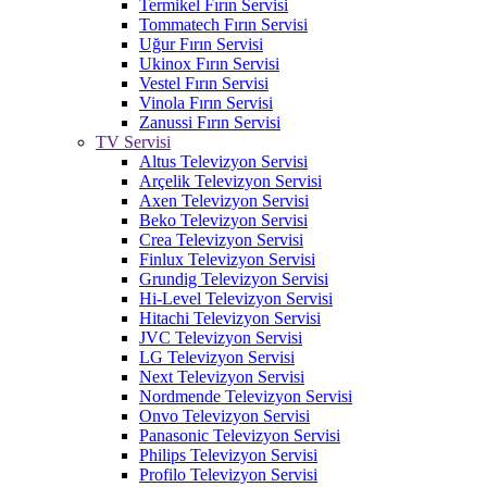
Termikel Fırın Servisi
Tommatech Fırın Servisi
Uğur Fırın Servisi
Ukinox Fırın Servisi
Vestel Fırın Servisi
Vinola Fırın Servisi
Zanussi Fırın Servisi
TV Servisi
Altus Televizyon Servisi
Arçelik Televizyon Servisi
Axen Televizyon Servisi
Beko Televizyon Servisi
Crea Televizyon Servisi
Finlux Televizyon Servisi
Grundig Televizyon Servisi
Hi-Level Televizyon Servisi
Hitachi Televizyon Servisi
JVC Televizyon Servisi
LG Televizyon Servisi
Next Televizyon Servisi
Nordmende Televizyon Servisi
Onvo Televizyon Servisi
Panasonic Televizyon Servisi
Philips Televizyon Servisi
Profilo Televizyon Servisi