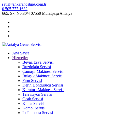
satis@ankarahosting.com.tr
0.505.777 1632
665. Sk. No:30/4 07550 Muratpaşa Antalya
Ana Sayfa
Hizmetler
Beyaz Eşya Servisi
Buzdolabı Servisi
Çamaşır Makinesi Servisi
Bulaşık Makinesi Servisi
Fırın Servisi
Derin Dondurucu Servisi
Kurutma Makinesi Servisi
Televizyon Servisi
Ocak Servisi
Klima Servisi
Kombi Servisi
Isı Pompası Servisi