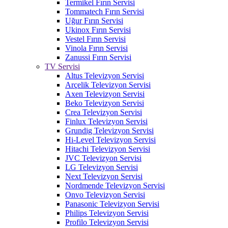
Termikel Fırın Servisi
Tommatech Fırın Servisi
Uğur Fırın Servisi
Ukinox Fırın Servisi
Vestel Fırın Servisi
Vinola Fırın Servisi
Zanussi Fırın Servisi
TV Servisi
Altus Televizyon Servisi
Arçelik Televizyon Servisi
Axen Televizyon Servisi
Beko Televizyon Servisi
Crea Televizyon Servisi
Finlux Televizyon Servisi
Grundig Televizyon Servisi
Hi-Level Televizyon Servisi
Hitachi Televizyon Servisi
JVC Televizyon Servisi
LG Televizyon Servisi
Next Televizyon Servisi
Nordmende Televizyon Servisi
Onvo Televizyon Servisi
Panasonic Televizyon Servisi
Philips Televizyon Servisi
Profilo Televizyon Servisi