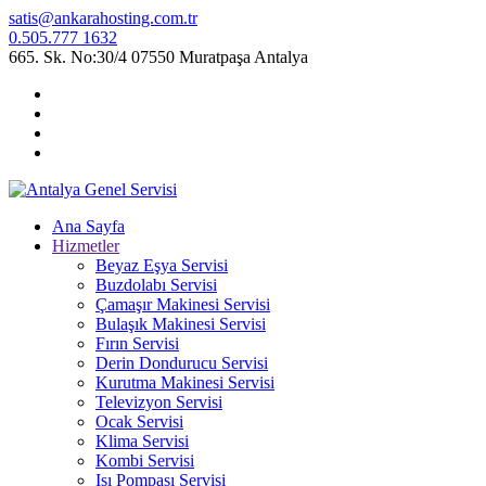
satis@ankarahosting.com.tr
0.505.777 1632
665. Sk. No:30/4 07550 Muratpaşa Antalya
Ana Sayfa
Hizmetler
Beyaz Eşya Servisi
Buzdolabı Servisi
Çamaşır Makinesi Servisi
Bulaşık Makinesi Servisi
Fırın Servisi
Derin Dondurucu Servisi
Kurutma Makinesi Servisi
Televizyon Servisi
Ocak Servisi
Klima Servisi
Kombi Servisi
Isı Pompası Servisi