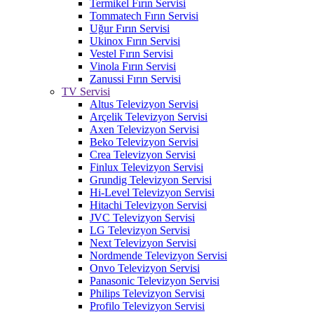
Termikel Fırın Servisi
Tommatech Fırın Servisi
Uğur Fırın Servisi
Ukinox Fırın Servisi
Vestel Fırın Servisi
Vinola Fırın Servisi
Zanussi Fırın Servisi
TV Servisi
Altus Televizyon Servisi
Arçelik Televizyon Servisi
Axen Televizyon Servisi
Beko Televizyon Servisi
Crea Televizyon Servisi
Finlux Televizyon Servisi
Grundig Televizyon Servisi
Hi-Level Televizyon Servisi
Hitachi Televizyon Servisi
JVC Televizyon Servisi
LG Televizyon Servisi
Next Televizyon Servisi
Nordmende Televizyon Servisi
Onvo Televizyon Servisi
Panasonic Televizyon Servisi
Philips Televizyon Servisi
Profilo Televizyon Servisi