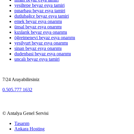
yeşiltepe beyaz eşya tamiri
pınarbaşı beyaz eşya tamiri
dutlubağçe beyaz eşya tamiri
emek beyaz eşya onarımı
ünsal beyaz eşya onarımı
kızılarık beyaz eşya onarımı
öğretmenevi beyaz eşya onarımı
yeşilyurt beyaz eşya onarımı
sinan beyaz eşya onarımı
dudenbasi beyaz eşya onarımı
uncalı beyaz eşya tamiri
7/24 Arayabilirsiniz
0.505.777 1632
Beyaz Eşya, TV, Kombi Klima Bölge Servisi
©
Antalya Genel Servisi
Tasarım
Ankara Hosting