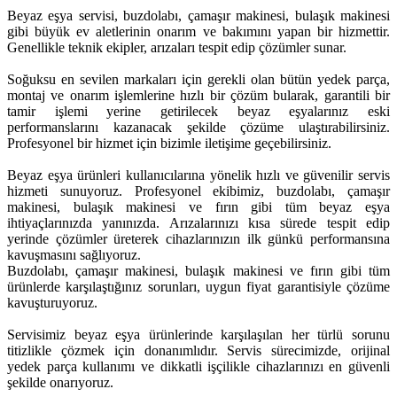
Beyaz eşya servisi, buzdolabı, çamaşır makinesi, bulaşık makinesi
gibi büyük ev aletlerinin onarım ve bakımını yapan bir hizmettir.
Genellikle teknik ekipler, arızaları tespit edip çözümler sunar.
Soğuksu en sevilen markaları için gerekli olan bütün yedek parça,
montaj ve onarım işlemlerine hızlı bir çözüm bularak, garantili bir
tamir işlemi yerine getirilecek beyaz eşyalarınız eski
performanslarını kazanacak şekilde çözüme ulaştırabilirsiniz.
Profesyonel bir hizmet için bizimle iletişime geçebilirsiniz.
Beyaz eşya ürünleri kullanıcılarına yönelik hızlı ve güvenilir servis
hizmeti sunuyoruz. Profesyonel ekibimiz, buzdolabı, çamaşır
makinesi, bulaşık makinesi ve fırın gibi tüm beyaz eşya
ihtiyaçlarınızda yanınızda. Arızalarınızı kısa sürede tespit edip
yerinde çözümler üreterek cihazlarınızın ilk günkü performansına
kavuşmasını sağlıyoruz.
Buzdolabı, çamaşır makinesi, bulaşık makinesi ve fırın gibi tüm
ürünlerde karşılaştığınız sorunları, uygun fiyat garantisiyle çözüme
kavuşturuyoruz.
Servisimiz beyaz eşya ürünlerinde karşılaşılan her türlü sorunu
titizlikle çözmek için donanımlıdır. Servis sürecimizde, orijinal
yedek parça kullanımı ve dikkatli işçilikle cihazlarınızı en güvenli
şekilde onarıyoruz.