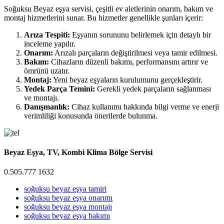
Soğuksu Beyaz eşya servisi, çeşitli ev aletlerinin onarım, bakım ve
montaj hizmetlerini sunar. Bu hizmetler genellikle şunları içerir:
Arıza Tespiti:
Eşyanın sorununu belirlemek için detaylı bir
inceleme yapılır.
Onarım:
Arızalı parçaların değiştirilmesi veya tamir edilmesi.
Bakım:
Cihazların düzenli bakımı, performansını artırır ve
ömrünü uzatır.
Montaj:
Yeni beyaz eşyaların kurulumunu gerçekleştirir.
Yedek Parça Temini:
Gerekli yedek parçaların sağlanması
ve montajı.
Danışmanlık:
Cihaz kullanımı hakkında bilgi verme ve enerji
verimliliği konusunda önerilerde bulunma.
Beyaz Eşya, TV, Kombi Klima Bölge Servisi
0.505.777 1632
soğuksu beyaz eşya tamiri
soğuksu beyaz eşya onarımı
soğuksu beyaz eşya montajı
soğuksu beyaz eşya bakımı