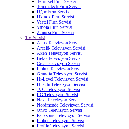
Termikel Fırın Servisi
Tommatech Fırın Servisi
Uğur Fırın Servisi
Ukinox Fırın Servisi
Vestel Fırın Servisi
Vinola Fırın Servisi
Zanussi Fırın Servisi
TV Servisi
Altus Televizyon Servisi
Arçelik Televizyon Servisi
Axen Televizyon Servisi
Beko Televizyon Servisi
Crea Televizyon Servisi
Finlux Televizyon Servisi
Grundig Televizyon Servisi
Hi-Level Televizyon Servisi
Hitachi Televizyon Servisi
JVC Televizyon Servisi
LG Televizyon Servisi
Next Televizyon Servisi
Nordmende Televizyon Servisi
Onvo Televizyon Servisi
Panasonic Televizyon Servisi
Philips Televizyon Servisi
Profilo Televizyon Servisi