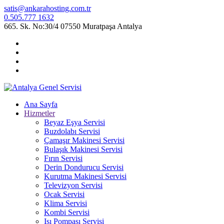
satis@ankarahosting.com.tr
0.505.777 1632
665. Sk. No:30/4 07550 Muratpaşa Antalya
Ana Sayfa
Hizmetler
Beyaz Eşya Servisi
Buzdolabı Servisi
Çamaşır Makinesi Servisi
Bulaşık Makinesi Servisi
Fırın Servisi
Derin Dondurucu Servisi
Kurutma Makinesi Servisi
Televizyon Servisi
Ocak Servisi
Klima Servisi
Kombi Servisi
Isı Pompası Servisi