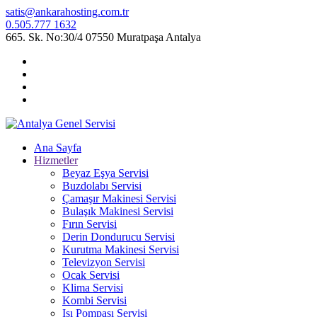
satis@ankarahosting.com.tr
0.505.777 1632
665. Sk. No:30/4 07550 Muratpaşa Antalya
Ana Sayfa
Hizmetler
Beyaz Eşya Servisi
Buzdolabı Servisi
Çamaşır Makinesi Servisi
Bulaşık Makinesi Servisi
Fırın Servisi
Derin Dondurucu Servisi
Kurutma Makinesi Servisi
Televizyon Servisi
Ocak Servisi
Klima Servisi
Kombi Servisi
Isı Pompası Servisi