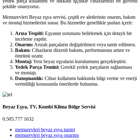
yedek parça kullanımı ve dikkatli işçilikle cihazlarınızı en güvenli
şekilde onarıyoruz.
Memurevleri Beyaz eşya servisi, çeşitli ev aletlerinin onarım, bakım
ve montaj hizmetlerini sunar. Bu hizmetler genellikle şunları içerir:
Arıza Tespiti:
Eşyanın sorununu belirlemek için detaylı bir
inceleme yapılır.
Onarım:
Arızalı parçaların değiştirilmesi veya tamir edilmesi.
Bakım:
Cihazların düzenli bakımı, performansını artırır ve
ömrünü uzatır.
Montaj:
Yeni beyaz eşyaların kurulumunu gerçekleştirir.
Yedek Parça Temini:
Gerekli yedek parçaların sağlanması
ve montajı.
Danışmanlık:
Cihaz kullanımı hakkında bilgi verme ve enerji
verimliliği konusunda önerilerde bulunma.
Beyaz Eşya, TV, Kombi Klima Bölge Servisi
0.505.777 1632
memurevleri beyaz eşya tamiri
memurevleri beyaz eşya onarımı