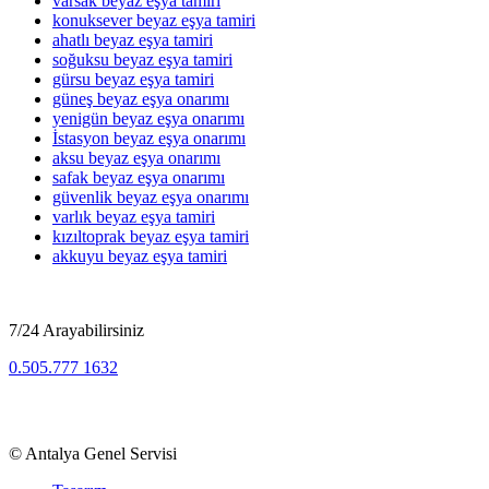
varsak beyaz eşya tamiri
konuksever beyaz eşya tamiri
ahatlı beyaz eşya tamiri
soğuksu beyaz eşya tamiri
gürsu beyaz eşya tamiri
güneş beyaz eşya onarımı
yenigün beyaz eşya onarımı
İstasyon beyaz eşya onarımı
aksu beyaz eşya onarımı
safak beyaz eşya onarımı
güvenlik beyaz eşya onarımı
varlık beyaz eşya tamiri
kızıltoprak beyaz eşya tamiri
akkuyu beyaz eşya tamiri
7/24 Arayabilirsiniz
0.505.777 1632
Beyaz Eşya, TV, Kombi Klima Bölge Servisi
©
Antalya Genel Servisi