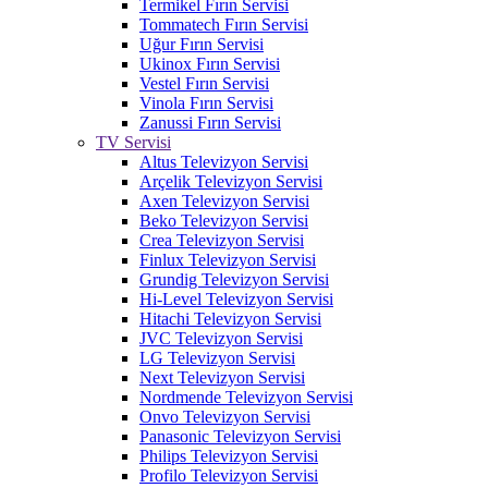
Termikel Fırın Servisi
Tommatech Fırın Servisi
Uğur Fırın Servisi
Ukinox Fırın Servisi
Vestel Fırın Servisi
Vinola Fırın Servisi
Zanussi Fırın Servisi
TV Servisi
Altus Televizyon Servisi
Arçelik Televizyon Servisi
Axen Televizyon Servisi
Beko Televizyon Servisi
Crea Televizyon Servisi
Finlux Televizyon Servisi
Grundig Televizyon Servisi
Hi-Level Televizyon Servisi
Hitachi Televizyon Servisi
JVC Televizyon Servisi
LG Televizyon Servisi
Next Televizyon Servisi
Nordmende Televizyon Servisi
Onvo Televizyon Servisi
Panasonic Televizyon Servisi
Philips Televizyon Servisi
Profilo Televizyon Servisi