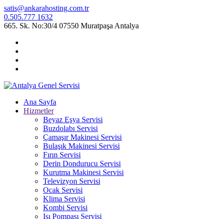
satis@ankarahosting.com.tr
0.505.777 1632
665. Sk. No:30/4 07550 Muratpaşa Antalya
Ana Sayfa
Hizmetler
Beyaz Eşya Servisi
Buzdolabı Servisi
Çamaşır Makinesi Servisi
Bulaşık Makinesi Servisi
Fırın Servisi
Derin Dondurucu Servisi
Kurutma Makinesi Servisi
Televizyon Servisi
Ocak Servisi
Klima Servisi
Kombi Servisi
Isı Pompası Servisi