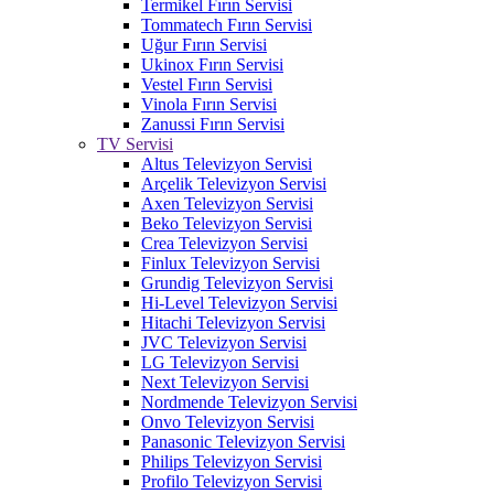
Termikel Fırın Servisi
Tommatech Fırın Servisi
Uğur Fırın Servisi
Ukinox Fırın Servisi
Vestel Fırın Servisi
Vinola Fırın Servisi
Zanussi Fırın Servisi
TV Servisi
Altus Televizyon Servisi
Arçelik Televizyon Servisi
Axen Televizyon Servisi
Beko Televizyon Servisi
Crea Televizyon Servisi
Finlux Televizyon Servisi
Grundig Televizyon Servisi
Hi-Level Televizyon Servisi
Hitachi Televizyon Servisi
JVC Televizyon Servisi
LG Televizyon Servisi
Next Televizyon Servisi
Nordmende Televizyon Servisi
Onvo Televizyon Servisi
Panasonic Televizyon Servisi
Philips Televizyon Servisi
Profilo Televizyon Servisi