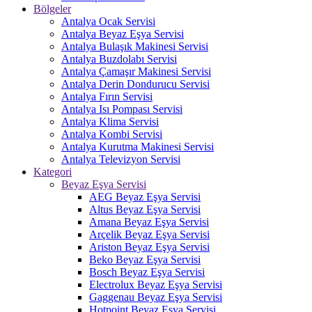
Bölgeler
Antalya Ocak Servisi
Antalya Beyaz Eşya Servisi
Antalya Bulaşık Makinesi Servisi
Antalya Buzdolabı Servisi
Antalya Çamaşır Makinesi Servisi
Antalya Derin Dondurucu Servisi
Antalya Fırın Servisi
Antalya Isı Pompası Servisi
Antalya Klima Servisi
Antalya Kombi Servisi
Antalya Kurutma Makinesi Servisi
Antalya Televizyon Servisi
Kategori
Beyaz Eşya Servisi
AEG Beyaz Eşya Servisi
Altus Beyaz Eşya Servisi
Amana Beyaz Eşya Servisi
Arçelik Beyaz Eşya Servisi
Ariston Beyaz Eşya Servisi
Beko Beyaz Eşya Servisi
Bosch Beyaz Eşya Servisi
Electrolux Beyaz Eşya Servisi
Gaggenau Beyaz Eşya Servisi
Hotpoint Beyaz Eşya Servisi