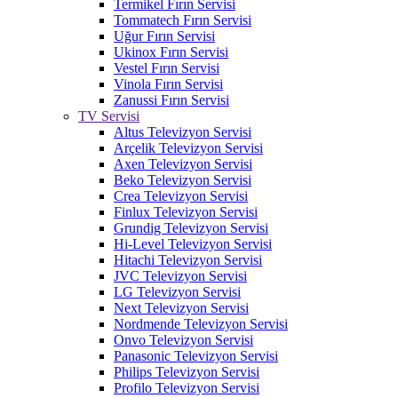
Termikel Fırın Servisi
Tommatech Fırın Servisi
Uğur Fırın Servisi
Ukinox Fırın Servisi
Vestel Fırın Servisi
Vinola Fırın Servisi
Zanussi Fırın Servisi
TV Servisi
Altus Televizyon Servisi
Arçelik Televizyon Servisi
Axen Televizyon Servisi
Beko Televizyon Servisi
Crea Televizyon Servisi
Finlux Televizyon Servisi
Grundig Televizyon Servisi
Hi-Level Televizyon Servisi
Hitachi Televizyon Servisi
JVC Televizyon Servisi
LG Televizyon Servisi
Next Televizyon Servisi
Nordmende Televizyon Servisi
Onvo Televizyon Servisi
Panasonic Televizyon Servisi
Philips Televizyon Servisi
Profilo Televizyon Servisi