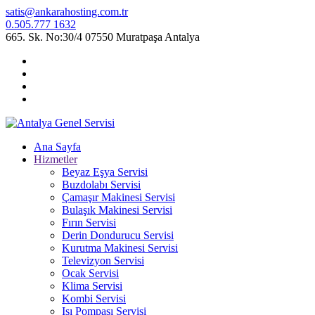
satis@ankarahosting.com.tr
0.505.777 1632
665. Sk. No:30/4 07550 Muratpaşa Antalya
Ana Sayfa
Hizmetler
Beyaz Eşya Servisi
Buzdolabı Servisi
Çamaşır Makinesi Servisi
Bulaşık Makinesi Servisi
Fırın Servisi
Derin Dondurucu Servisi
Kurutma Makinesi Servisi
Televizyon Servisi
Ocak Servisi
Klima Servisi
Kombi Servisi
Isı Pompası Servisi