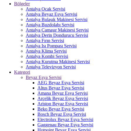
Bölgeler
Antalya Ocak Servisi
Antalya Beyaz Eşya Servisi
Antalya Bulaşık Makinesi Servisi
Antalya Buzdolabı Servisi
Antalya Çamaşır Makinesi Servisi
Antalya Derin Dondurucu Servisi
Antalya Fırın Servisi
Antalya Isı Pompası Servisi
Antalya Klima Servisi
Antalya Kombi Servisi
Antalya Kurutma Makinesi Servisi
Antalya Televizyon Servisi
Kategori
Beyaz Eşya Servisi
AEG Beyaz Eşya Servisi
Altus Beyaz Eşya Servisi
Amana Beyaz Eşya Servisi
Arçelik Beyaz Eşya Servisi
Ariston Beyaz Eşya Servisi
Beko Beyaz Eşya Servisi
Bosch Beyaz Eşya Servisi
Electrolux Beyaz Eşya Servisi
Gaggenau Beyaz Eşya Servisi
Hotpoint Beyaz Eşya Servisi