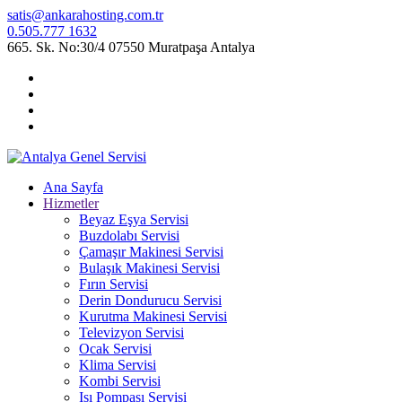
satis@ankarahosting.com.tr
0.505.777 1632
665. Sk. No:30/4 07550 Muratpaşa Antalya
Ana Sayfa
Hizmetler
Beyaz Eşya Servisi
Buzdolabı Servisi
Çamaşır Makinesi Servisi
Bulaşık Makinesi Servisi
Fırın Servisi
Derin Dondurucu Servisi
Kurutma Makinesi Servisi
Televizyon Servisi
Ocak Servisi
Klima Servisi
Kombi Servisi
Isı Pompası Servisi