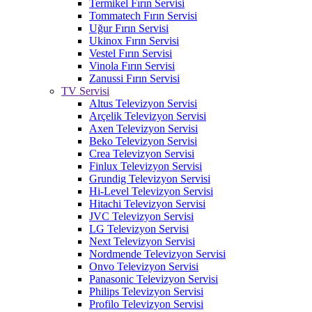
Termikel Fırın Servisi
Tommatech Fırın Servisi
Uğur Fırın Servisi
Ukinox Fırın Servisi
Vestel Fırın Servisi
Vinola Fırın Servisi
Zanussi Fırın Servisi
TV Servisi
Altus Televizyon Servisi
Arçelik Televizyon Servisi
Axen Televizyon Servisi
Beko Televizyon Servisi
Crea Televizyon Servisi
Finlux Televizyon Servisi
Grundig Televizyon Servisi
Hi-Level Televizyon Servisi
Hitachi Televizyon Servisi
JVC Televizyon Servisi
LG Televizyon Servisi
Next Televizyon Servisi
Nordmende Televizyon Servisi
Onvo Televizyon Servisi
Panasonic Televizyon Servisi
Philips Televizyon Servisi
Profilo Televizyon Servisi