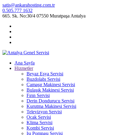
satis@ankarahosting.com.tr
0.505.777 1632
665. Sk. No:30/4 07550 Muratpaşa Antalya
Ana Sayfa
Hizmetler
Beyaz Eşya Servisi
Buzdolabı Servisi
Çamaşır Makinesi Servisi
Bulaşık Makinesi Servisi
Fırın Servisi
Derin Dondurucu Servisi
Kurutma Makinesi Servisi
Televizyon Servisi
Ocak Servisi
Klima Servisi
Kombi Servisi
Isı Pompası Servisi