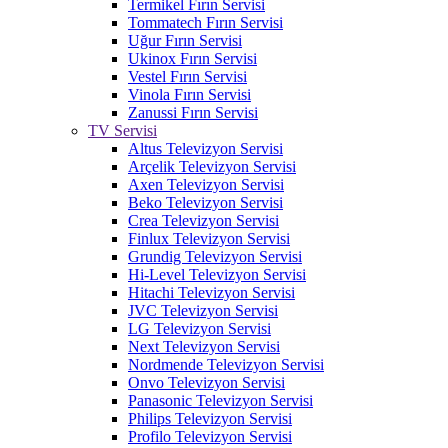
Termikel Fırın Servisi
Tommatech Fırın Servisi
Uğur Fırın Servisi
Ukinox Fırın Servisi
Vestel Fırın Servisi
Vinola Fırın Servisi
Zanussi Fırın Servisi
TV Servisi
Altus Televizyon Servisi
Arçelik Televizyon Servisi
Axen Televizyon Servisi
Beko Televizyon Servisi
Crea Televizyon Servisi
Finlux Televizyon Servisi
Grundig Televizyon Servisi
Hi-Level Televizyon Servisi
Hitachi Televizyon Servisi
JVC Televizyon Servisi
LG Televizyon Servisi
Next Televizyon Servisi
Nordmende Televizyon Servisi
Onvo Televizyon Servisi
Panasonic Televizyon Servisi
Philips Televizyon Servisi
Profilo Televizyon Servisi