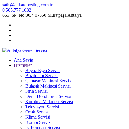
satis@ankarahosting.com.tr
0.505.777 1632
665. Sk. No:30/4 07550 Muratpaşa Antalya
Ana Sayfa
Hizmetler
Beyaz Eşya Servisi
Buzdolabı Servisi
Çamaşır Makinesi Servisi
Bulaşık Makinesi Servisi
Fırın Servisi
Derin Dondurucu Servisi
Kurutma Makinesi Servisi
Televizyon Servisi
Ocak Servisi
Klima Servisi
Kombi Servisi
Isı Pompası Servisi