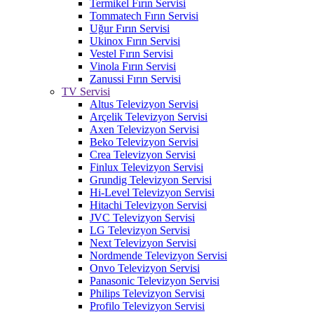
Termikel Fırın Servisi
Tommatech Fırın Servisi
Uğur Fırın Servisi
Ukinox Fırın Servisi
Vestel Fırın Servisi
Vinola Fırın Servisi
Zanussi Fırın Servisi
TV Servisi
Altus Televizyon Servisi
Arçelik Televizyon Servisi
Axen Televizyon Servisi
Beko Televizyon Servisi
Crea Televizyon Servisi
Finlux Televizyon Servisi
Grundig Televizyon Servisi
Hi-Level Televizyon Servisi
Hitachi Televizyon Servisi
JVC Televizyon Servisi
LG Televizyon Servisi
Next Televizyon Servisi
Nordmende Televizyon Servisi
Onvo Televizyon Servisi
Panasonic Televizyon Servisi
Philips Televizyon Servisi
Profilo Televizyon Servisi