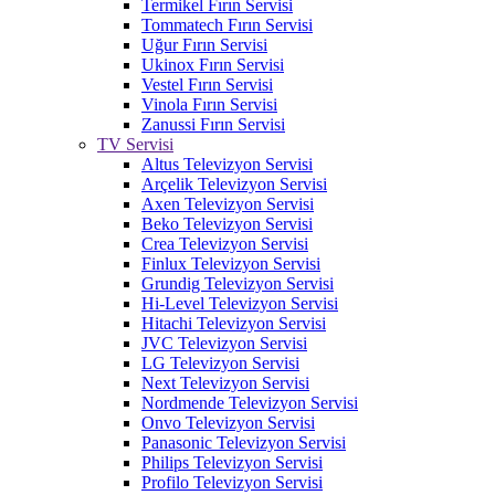
Termikel Fırın Servisi
Tommatech Fırın Servisi
Uğur Fırın Servisi
Ukinox Fırın Servisi
Vestel Fırın Servisi
Vinola Fırın Servisi
Zanussi Fırın Servisi
TV Servisi
Altus Televizyon Servisi
Arçelik Televizyon Servisi
Axen Televizyon Servisi
Beko Televizyon Servisi
Crea Televizyon Servisi
Finlux Televizyon Servisi
Grundig Televizyon Servisi
Hi-Level Televizyon Servisi
Hitachi Televizyon Servisi
JVC Televizyon Servisi
LG Televizyon Servisi
Next Televizyon Servisi
Nordmende Televizyon Servisi
Onvo Televizyon Servisi
Panasonic Televizyon Servisi
Philips Televizyon Servisi
Profilo Televizyon Servisi