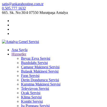
satis@ankarahosting.com.tr
0.505.777 1632
665. Sk. No:30/4 07550 Muratpaşa Antalya
Ana Sayfa
Hizmetler
Beyaz Eşya Servisi
Buzdolabı Servisi
Çamaşır Makinesi Servisi
Bulaşık Makinesi Servisi
Fırın Servisi
Derin Dondurucu Servisi
Kurutma Makinesi Servisi
Televizyon Servisi
Ocak Servisi
Klima Servisi
Kombi Servisi
Isı Pompası Servisi