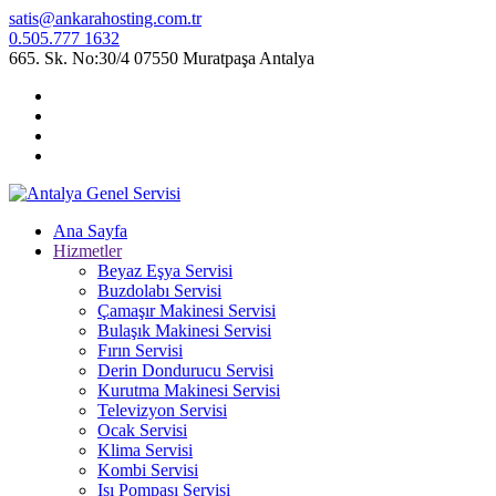
satis@ankarahosting.com.tr
0.505.777 1632
665. Sk. No:30/4 07550 Muratpaşa Antalya
Ana Sayfa
Hizmetler
Beyaz Eşya Servisi
Buzdolabı Servisi
Çamaşır Makinesi Servisi
Bulaşık Makinesi Servisi
Fırın Servisi
Derin Dondurucu Servisi
Kurutma Makinesi Servisi
Televizyon Servisi
Ocak Servisi
Klima Servisi
Kombi Servisi
Isı Pompası Servisi