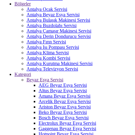
Bölgeler
Antalya Ocak Servisi
Antalya Beyaz Eşya Servisi
Antalya Bulaşık Makinesi Servisi
Antalya Buzdolabı Servisi
Antalya Çamaşır Makinesi Servisi
Antalya Derin Dondurucu Servisi
Antalya Fırın Servisi
Antalya Isı Pompası Servisi
Antalya Klima Servisi
Antalya Kombi Servisi
Antalya Kurutma Makinesi Servisi
Antalya Televizyon Servisi
Kategori
Beyaz Eşya Servisi
AEG Beyaz Eşya Servisi
Altus Beyaz Eşya Servisi
Amana Beyaz Eşya Servisi
Arçelik Beyaz Eşya Servisi
Ariston Beyaz Eşya Servisi
Beko Beyaz Eşya Servisi
Bosch Beyaz Eşya Servisi
Electrolux Beyaz Eşya Servisi
Gaggenau Beyaz Eşya Servisi
Hotpoint Beyaz Eşya Servisi