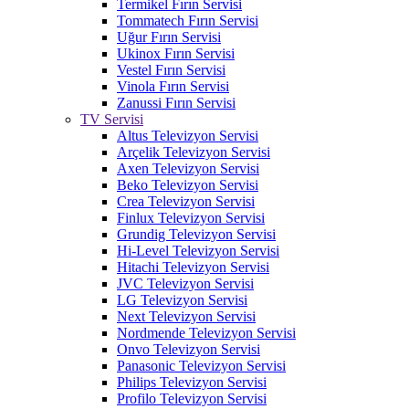
Termikel Fırın Servisi
Tommatech Fırın Servisi
Uğur Fırın Servisi
Ukinox Fırın Servisi
Vestel Fırın Servisi
Vinola Fırın Servisi
Zanussi Fırın Servisi
TV Servisi
Altus Televizyon Servisi
Arçelik Televizyon Servisi
Axen Televizyon Servisi
Beko Televizyon Servisi
Crea Televizyon Servisi
Finlux Televizyon Servisi
Grundig Televizyon Servisi
Hi-Level Televizyon Servisi
Hitachi Televizyon Servisi
JVC Televizyon Servisi
LG Televizyon Servisi
Next Televizyon Servisi
Nordmende Televizyon Servisi
Onvo Televizyon Servisi
Panasonic Televizyon Servisi
Philips Televizyon Servisi
Profilo Televizyon Servisi