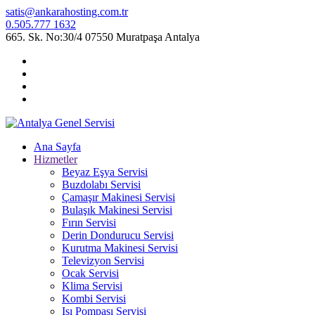
satis@ankarahosting.com.tr
0.505.777 1632
665. Sk. No:30/4 07550 Muratpaşa Antalya
Ana Sayfa
Hizmetler
Beyaz Eşya Servisi
Buzdolabı Servisi
Çamaşır Makinesi Servisi
Bulaşık Makinesi Servisi
Fırın Servisi
Derin Dondurucu Servisi
Kurutma Makinesi Servisi
Televizyon Servisi
Ocak Servisi
Klima Servisi
Kombi Servisi
Isı Pompası Servisi