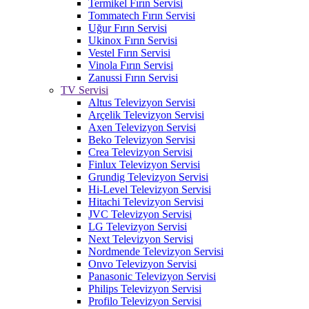
Termikel Fırın Servisi
Tommatech Fırın Servisi
Uğur Fırın Servisi
Ukinox Fırın Servisi
Vestel Fırın Servisi
Vinola Fırın Servisi
Zanussi Fırın Servisi
TV Servisi
Altus Televizyon Servisi
Arçelik Televizyon Servisi
Axen Televizyon Servisi
Beko Televizyon Servisi
Crea Televizyon Servisi
Finlux Televizyon Servisi
Grundig Televizyon Servisi
Hi-Level Televizyon Servisi
Hitachi Televizyon Servisi
JVC Televizyon Servisi
LG Televizyon Servisi
Next Televizyon Servisi
Nordmende Televizyon Servisi
Onvo Televizyon Servisi
Panasonic Televizyon Servisi
Philips Televizyon Servisi
Profilo Televizyon Servisi