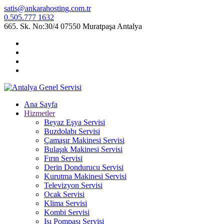
satis@ankarahosting.com.tr
0.505.777 1632
665. Sk. No:30/4 07550 Muratpaşa Antalya
Ana Sayfa
Hizmetler
Beyaz Eşya Servisi
Buzdolabı Servisi
Çamaşır Makinesi Servisi
Bulaşık Makinesi Servisi
Fırın Servisi
Derin Dondurucu Servisi
Kurutma Makinesi Servisi
Televizyon Servisi
Ocak Servisi
Klima Servisi
Kombi Servisi
Isı Pompası Servisi