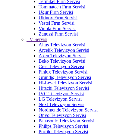
Termikel Fırın Servisi
Tommatech Fırın Servisi
Uğur Fırın Servisi
Ukinox Fırın Servisi
Vestel Fırın Servisi
Vinola Fırın Servisi
Zanussi Fırın Servisi
TV Servisi
Altus Televizyon Servisi
Arçelik Televizyon Servisi
Axen Televizyon Servisi
Beko Televizyon Servisi
Crea Televizyon Servisi
Finlux Televizyon Servisi
Grundig Televizyon Servisi
Hi-Level Televizyon Servisi
Hitachi Televizyon Servisi
JVC Televizyon Servisi
LG Televizyon Servisi
Next Televizyon Servisi
Nordmende Televizyon Servisi
Onvo Televizyon Servisi
Panasonic Televizyon Servisi
Philips Televizyon Servisi
Profilo Televizyon Servisi