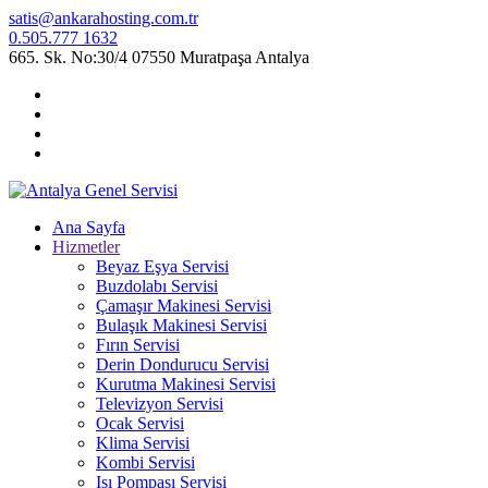
satis@ankarahosting.com.tr
0.505.777 1632
665. Sk. No:30/4 07550 Muratpaşa Antalya
Ana Sayfa
Hizmetler
Beyaz Eşya Servisi
Buzdolabı Servisi
Çamaşır Makinesi Servisi
Bulaşık Makinesi Servisi
Fırın Servisi
Derin Dondurucu Servisi
Kurutma Makinesi Servisi
Televizyon Servisi
Ocak Servisi
Klima Servisi
Kombi Servisi
Isı Pompası Servisi