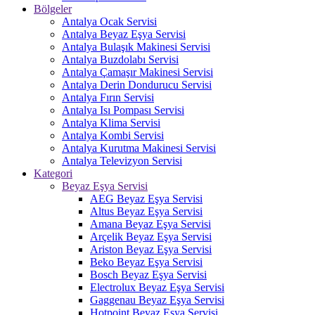
Bölgeler
Antalya Ocak Servisi
Antalya Beyaz Eşya Servisi
Antalya Bulaşık Makinesi Servisi
Antalya Buzdolabı Servisi
Antalya Çamaşır Makinesi Servisi
Antalya Derin Dondurucu Servisi
Antalya Fırın Servisi
Antalya Isı Pompası Servisi
Antalya Klima Servisi
Antalya Kombi Servisi
Antalya Kurutma Makinesi Servisi
Antalya Televizyon Servisi
Kategori
Beyaz Eşya Servisi
AEG Beyaz Eşya Servisi
Altus Beyaz Eşya Servisi
Amana Beyaz Eşya Servisi
Arçelik Beyaz Eşya Servisi
Ariston Beyaz Eşya Servisi
Beko Beyaz Eşya Servisi
Bosch Beyaz Eşya Servisi
Electrolux Beyaz Eşya Servisi
Gaggenau Beyaz Eşya Servisi
Hotpoint Beyaz Eşya Servisi