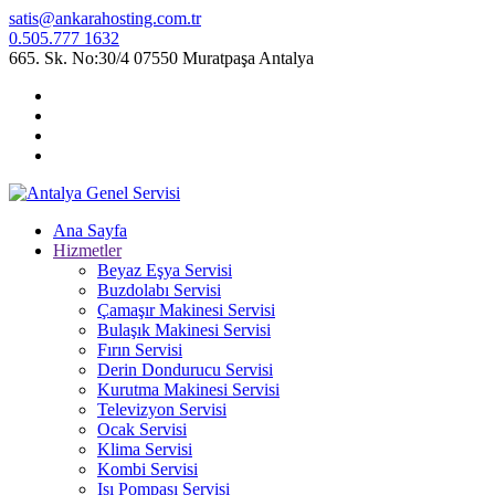
satis@ankarahosting.com.tr
0.505.777 1632
665. Sk. No:30/4 07550 Muratpaşa Antalya
Ana Sayfa
Hizmetler
Beyaz Eşya Servisi
Buzdolabı Servisi
Çamaşır Makinesi Servisi
Bulaşık Makinesi Servisi
Fırın Servisi
Derin Dondurucu Servisi
Kurutma Makinesi Servisi
Televizyon Servisi
Ocak Servisi
Klima Servisi
Kombi Servisi
Isı Pompası Servisi