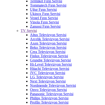
Termikel Fırın Servisi
Tommatech Fırın Servisi
Uğur Fırın Servisi
Ukinox Fırın Servisi
Vestel Fırın Servisi
Vinola Fırın Servisi
Zanussi Fırın Servisi
TV Servisi
Altus Televizyon Servisi
Arçelik Televizyon Servisi
Axen Televizyon Servisi
Beko Televizyon Servisi
Crea Televizyon Servisi
Finlux Televizyon Servisi
Grundig Televizyon Servisi
Hi-Level Televizyon Servisi
Hitachi Televizyon Servisi
JVC Televizyon Servisi
LG Televizyon Servisi
Next Televizyon Servisi
Nordmende Televizyon Servisi
Onvo Televizyon Servisi
Panasonic Televizyon Servisi
Philips Televizyon Servisi
Profilo Televizyon Servisi