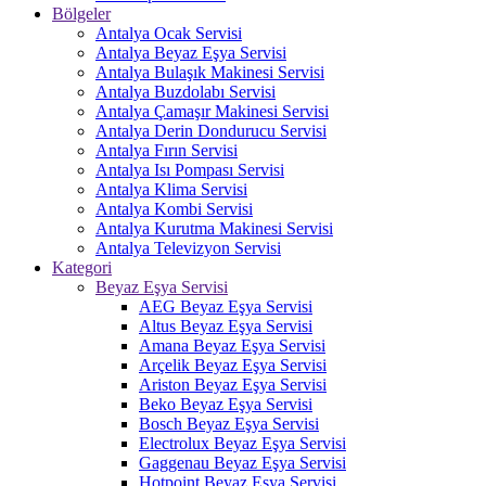
Bölgeler
Antalya Ocak Servisi
Antalya Beyaz Eşya Servisi
Antalya Bulaşık Makinesi Servisi
Antalya Buzdolabı Servisi
Antalya Çamaşır Makinesi Servisi
Antalya Derin Dondurucu Servisi
Antalya Fırın Servisi
Antalya Isı Pompası Servisi
Antalya Klima Servisi
Antalya Kombi Servisi
Antalya Kurutma Makinesi Servisi
Antalya Televizyon Servisi
Kategori
Beyaz Eşya Servisi
AEG Beyaz Eşya Servisi
Altus Beyaz Eşya Servisi
Amana Beyaz Eşya Servisi
Arçelik Beyaz Eşya Servisi
Ariston Beyaz Eşya Servisi
Beko Beyaz Eşya Servisi
Bosch Beyaz Eşya Servisi
Electrolux Beyaz Eşya Servisi
Gaggenau Beyaz Eşya Servisi
Hotpoint Beyaz Eşya Servisi