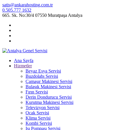
satis@ankarahosting.com.tr
0.505.777 1632
665. Sk. No:30/4 07550 Muratpaşa Antalya
Ana Sayfa
Hizmetler
Beyaz Eşya Servisi
Buzdolabı Servisi
Çamaşır Makinesi Servisi
Bulaşık Makinesi Servisi
Fırın Servisi
Derin Dondurucu Servisi
Kurutma Makinesi Servisi
Televizyon Servisi
Ocak Servisi
Klima Servisi
Kombi Servisi
Isı Pompası Servisi