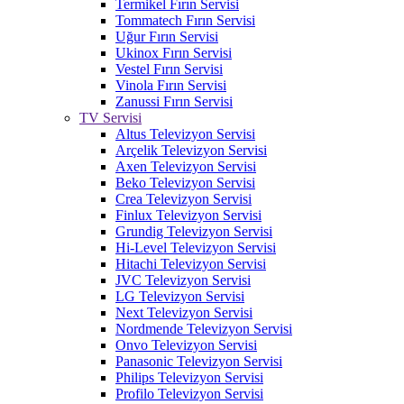
Termikel Fırın Servisi
Tommatech Fırın Servisi
Uğur Fırın Servisi
Ukinox Fırın Servisi
Vestel Fırın Servisi
Vinola Fırın Servisi
Zanussi Fırın Servisi
TV Servisi
Altus Televizyon Servisi
Arçelik Televizyon Servisi
Axen Televizyon Servisi
Beko Televizyon Servisi
Crea Televizyon Servisi
Finlux Televizyon Servisi
Grundig Televizyon Servisi
Hi-Level Televizyon Servisi
Hitachi Televizyon Servisi
JVC Televizyon Servisi
LG Televizyon Servisi
Next Televizyon Servisi
Nordmende Televizyon Servisi
Onvo Televizyon Servisi
Panasonic Televizyon Servisi
Philips Televizyon Servisi
Profilo Televizyon Servisi