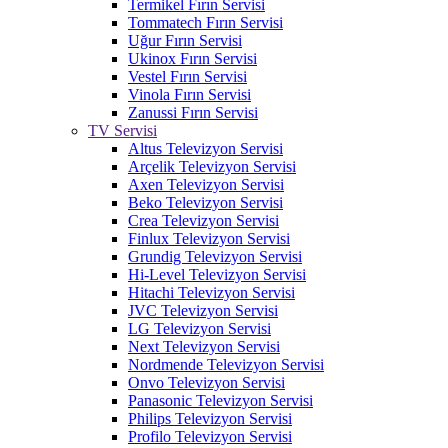
Termikel Fırın Servisi
Tommatech Fırın Servisi
Uğur Fırın Servisi
Ukinox Fırın Servisi
Vestel Fırın Servisi
Vinola Fırın Servisi
Zanussi Fırın Servisi
TV Servisi
Altus Televizyon Servisi
Arçelik Televizyon Servisi
Axen Televizyon Servisi
Beko Televizyon Servisi
Crea Televizyon Servisi
Finlux Televizyon Servisi
Grundig Televizyon Servisi
Hi-Level Televizyon Servisi
Hitachi Televizyon Servisi
JVC Televizyon Servisi
LG Televizyon Servisi
Next Televizyon Servisi
Nordmende Televizyon Servisi
Onvo Televizyon Servisi
Panasonic Televizyon Servisi
Philips Televizyon Servisi
Profilo Televizyon Servisi