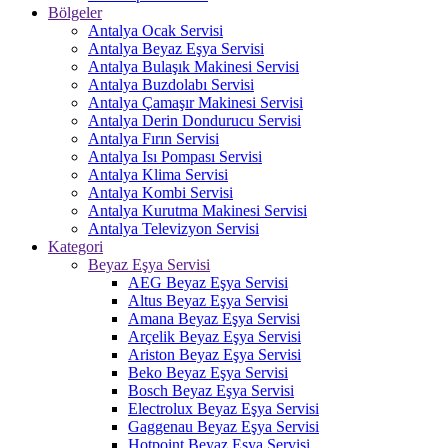
Bölgeler
Antalya Ocak Servisi
Antalya Beyaz Eşya Servisi
Antalya Bulaşık Makinesi Servisi
Antalya Buzdolabı Servisi
Antalya Çamaşır Makinesi Servisi
Antalya Derin Dondurucu Servisi
Antalya Fırın Servisi
Antalya Isı Pompası Servisi
Antalya Klima Servisi
Antalya Kombi Servisi
Antalya Kurutma Makinesi Servisi
Antalya Televizyon Servisi
Kategori
Beyaz Eşya Servisi
AEG Beyaz Eşya Servisi
Altus Beyaz Eşya Servisi
Amana Beyaz Eşya Servisi
Arçelik Beyaz Eşya Servisi
Ariston Beyaz Eşya Servisi
Beko Beyaz Eşya Servisi
Bosch Beyaz Eşya Servisi
Electrolux Beyaz Eşya Servisi
Gaggenau Beyaz Eşya Servisi
Hotpoint Beyaz Eşya Servisi