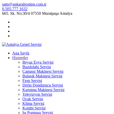
satis@ankarahosting.com.tr
0.505.777 1632
665. Sk. No:30/4 07550 Muratpaşa Antalya
Ana Sayfa
Hizmetler
Beyaz Eşya Servisi
Buzdolabı Servisi
Çamaşır Makinesi Servisi
Bulaşık Makinesi Servisi
Fırın Servisi
Derin Dondurucu Servisi
Kurutma Makinesi Servisi
Televizyon Servisi
Ocak Servisi
Klima Servisi
Kombi Servisi
Isı Pompası Servisi