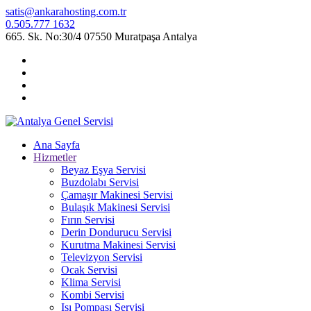
satis@ankarahosting.com.tr
0.505.777 1632
665. Sk. No:30/4 07550 Muratpaşa Antalya
Ana Sayfa
Hizmetler
Beyaz Eşya Servisi
Buzdolabı Servisi
Çamaşır Makinesi Servisi
Bulaşık Makinesi Servisi
Fırın Servisi
Derin Dondurucu Servisi
Kurutma Makinesi Servisi
Televizyon Servisi
Ocak Servisi
Klima Servisi
Kombi Servisi
Isı Pompası Servisi