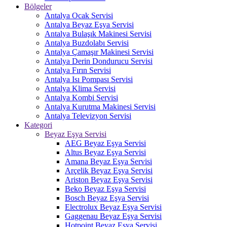
Bölgeler
Antalya Ocak Servisi
Antalya Beyaz Eşya Servisi
Antalya Bulaşık Makinesi Servisi
Antalya Buzdolabı Servisi
Antalya Çamaşır Makinesi Servisi
Antalya Derin Dondurucu Servisi
Antalya Fırın Servisi
Antalya Isı Pompası Servisi
Antalya Klima Servisi
Antalya Kombi Servisi
Antalya Kurutma Makinesi Servisi
Antalya Televizyon Servisi
Kategori
Beyaz Eşya Servisi
AEG Beyaz Eşya Servisi
Altus Beyaz Eşya Servisi
Amana Beyaz Eşya Servisi
Arçelik Beyaz Eşya Servisi
Ariston Beyaz Eşya Servisi
Beko Beyaz Eşya Servisi
Bosch Beyaz Eşya Servisi
Electrolux Beyaz Eşya Servisi
Gaggenau Beyaz Eşya Servisi
Hotpoint Beyaz Eşya Servisi