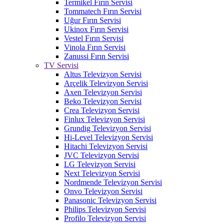
Termikel Fırın Servisi
Tommatech Fırın Servisi
Uğur Fırın Servisi
Ukinox Fırın Servisi
Vestel Fırın Servisi
Vinola Fırın Servisi
Zanussi Fırın Servisi
TV Servisi
Altus Televizyon Servisi
Arçelik Televizyon Servisi
Axen Televizyon Servisi
Beko Televizyon Servisi
Crea Televizyon Servisi
Finlux Televizyon Servisi
Grundig Televizyon Servisi
Hi-Level Televizyon Servisi
Hitachi Televizyon Servisi
JVC Televizyon Servisi
LG Televizyon Servisi
Next Televizyon Servisi
Nordmende Televizyon Servisi
Onvo Televizyon Servisi
Panasonic Televizyon Servisi
Philips Televizyon Servisi
Profilo Televizyon Servisi