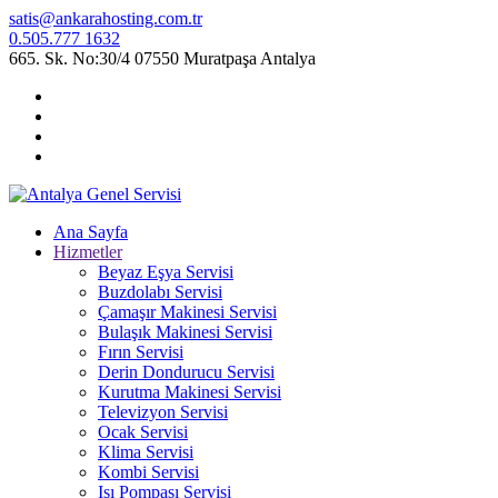
satis@ankarahosting.com.tr
0.505.777 1632
665. Sk. No:30/4 07550 Muratpaşa Antalya
Ana Sayfa
Hizmetler
Beyaz Eşya Servisi
Buzdolabı Servisi
Çamaşır Makinesi Servisi
Bulaşık Makinesi Servisi
Fırın Servisi
Derin Dondurucu Servisi
Kurutma Makinesi Servisi
Televizyon Servisi
Ocak Servisi
Klima Servisi
Kombi Servisi
Isı Pompası Servisi