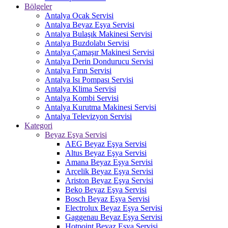
Bölgeler
Antalya Ocak Servisi
Antalya Beyaz Eşya Servisi
Antalya Bulaşık Makinesi Servisi
Antalya Buzdolabı Servisi
Antalya Çamaşır Makinesi Servisi
Antalya Derin Dondurucu Servisi
Antalya Fırın Servisi
Antalya Isı Pompası Servisi
Antalya Klima Servisi
Antalya Kombi Servisi
Antalya Kurutma Makinesi Servisi
Antalya Televizyon Servisi
Kategori
Beyaz Eşya Servisi
AEG Beyaz Eşya Servisi
Altus Beyaz Eşya Servisi
Amana Beyaz Eşya Servisi
Arçelik Beyaz Eşya Servisi
Ariston Beyaz Eşya Servisi
Beko Beyaz Eşya Servisi
Bosch Beyaz Eşya Servisi
Electrolux Beyaz Eşya Servisi
Gaggenau Beyaz Eşya Servisi
Hotpoint Beyaz Eşya Servisi