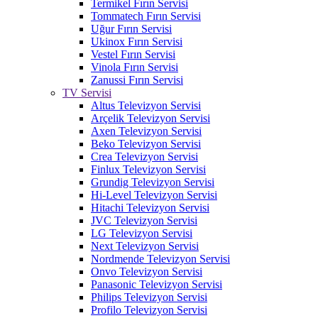
Termikel Fırın Servisi
Tommatech Fırın Servisi
Uğur Fırın Servisi
Ukinox Fırın Servisi
Vestel Fırın Servisi
Vinola Fırın Servisi
Zanussi Fırın Servisi
TV Servisi
Altus Televizyon Servisi
Arçelik Televizyon Servisi
Axen Televizyon Servisi
Beko Televizyon Servisi
Crea Televizyon Servisi
Finlux Televizyon Servisi
Grundig Televizyon Servisi
Hi-Level Televizyon Servisi
Hitachi Televizyon Servisi
JVC Televizyon Servisi
LG Televizyon Servisi
Next Televizyon Servisi
Nordmende Televizyon Servisi
Onvo Televizyon Servisi
Panasonic Televizyon Servisi
Philips Televizyon Servisi
Profilo Televizyon Servisi