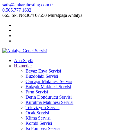
satis@ankarahosting.com.tr
0.505.777 1632
665. Sk. No:30/4 07550 Muratpaşa Antalya
Ana Sayfa
Hizmetler
Beyaz Eşya Servisi
Buzdolabı Servisi
Çamaşır Makinesi Servisi
Bulaşık Makinesi Servisi
Fırın Servisi
Derin Dondurucu Servisi
Kurutma Makinesi Servisi
Televizyon Servisi
Ocak Servisi
Klima Servisi
Kombi Servisi
Isı Pompası Servisi