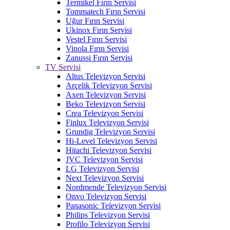
Termikel Fırın Servisi
Tommatech Fırın Servisi
Uğur Fırın Servisi
Ukinox Fırın Servisi
Vestel Fırın Servisi
Vinola Fırın Servisi
Zanussi Fırın Servisi
TV Servisi
Altus Televizyon Servisi
Arçelik Televizyon Servisi
Axen Televizyon Servisi
Beko Televizyon Servisi
Crea Televizyon Servisi
Finlux Televizyon Servisi
Grundig Televizyon Servisi
Hi-Level Televizyon Servisi
Hitachi Televizyon Servisi
JVC Televizyon Servisi
LG Televizyon Servisi
Next Televizyon Servisi
Nordmende Televizyon Servisi
Onvo Televizyon Servisi
Panasonic Televizyon Servisi
Philips Televizyon Servisi
Profilo Televizyon Servisi