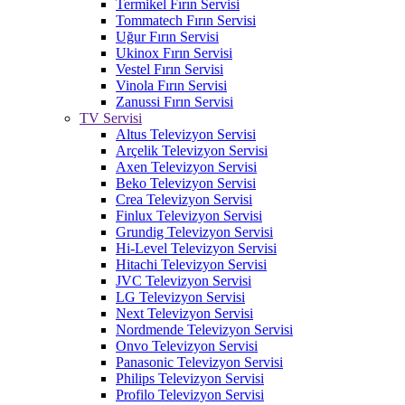
Termikel Fırın Servisi
Tommatech Fırın Servisi
Uğur Fırın Servisi
Ukinox Fırın Servisi
Vestel Fırın Servisi
Vinola Fırın Servisi
Zanussi Fırın Servisi
TV Servisi
Altus Televizyon Servisi
Arçelik Televizyon Servisi
Axen Televizyon Servisi
Beko Televizyon Servisi
Crea Televizyon Servisi
Finlux Televizyon Servisi
Grundig Televizyon Servisi
Hi-Level Televizyon Servisi
Hitachi Televizyon Servisi
JVC Televizyon Servisi
LG Televizyon Servisi
Next Televizyon Servisi
Nordmende Televizyon Servisi
Onvo Televizyon Servisi
Panasonic Televizyon Servisi
Philips Televizyon Servisi
Profilo Televizyon Servisi