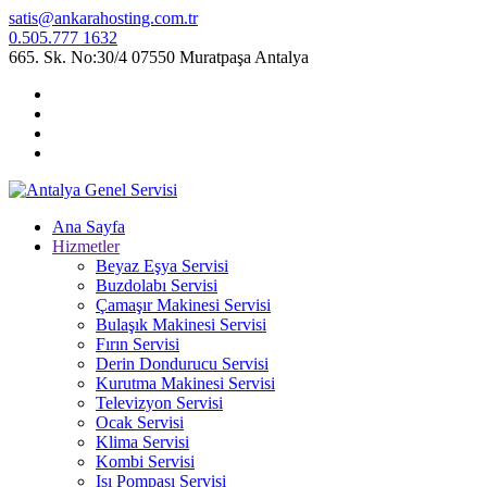
satis@ankarahosting.com.tr
0.505.777 1632
665. Sk. No:30/4 07550 Muratpaşa Antalya
Ana Sayfa
Hizmetler
Beyaz Eşya Servisi
Buzdolabı Servisi
Çamaşır Makinesi Servisi
Bulaşık Makinesi Servisi
Fırın Servisi
Derin Dondurucu Servisi
Kurutma Makinesi Servisi
Televizyon Servisi
Ocak Servisi
Klima Servisi
Kombi Servisi
Isı Pompası Servisi