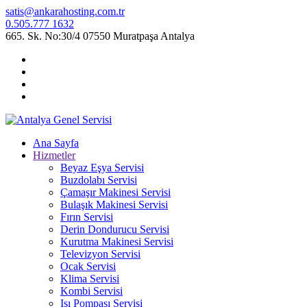
satis@ankarahosting.com.tr
0.505.777 1632
665. Sk. No:30/4 07550 Muratpaşa Antalya
Ana Sayfa
Hizmetler
Beyaz Eşya Servisi
Buzdolabı Servisi
Çamaşır Makinesi Servisi
Bulaşık Makinesi Servisi
Fırın Servisi
Derin Dondurucu Servisi
Kurutma Makinesi Servisi
Televizyon Servisi
Ocak Servisi
Klima Servisi
Kombi Servisi
Isı Pompası Servisi