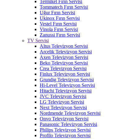
Termikel Fırın Servisi
Tommatech Fırın Servisi
Uğur Fırın Servisi
Ukinox Fırın Servisi
Vestel Fırın Servisi
Vinola Fırın Servisi
Zanussi Fırın Servisi
TV Servisi
Altus Televizyon Servisi
Arçelik Televizyon Servisi
Axen Televizyon Servisi
Beko Televizyon Servisi
Crea Televizyon Servisi
Finlux Televizyon Servisi
Grundig Televizyon Servisi
Hi-Level Televizyon Servisi
Hitachi Televizyon Servisi
JVC Televizyon Servisi
LG Televizyon Servisi
Next Televizyon Servisi
Nordmende Televizyon Servisi
Onvo Televizyon Servisi
Panasonic Televizyon Servisi
Philips Televizyon Servisi
Profilo Televizyon Servisi