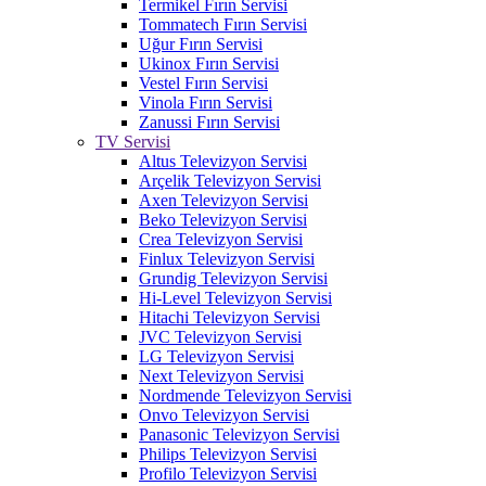
Termikel Fırın Servisi
Tommatech Fırın Servisi
Uğur Fırın Servisi
Ukinox Fırın Servisi
Vestel Fırın Servisi
Vinola Fırın Servisi
Zanussi Fırın Servisi
TV Servisi
Altus Televizyon Servisi
Arçelik Televizyon Servisi
Axen Televizyon Servisi
Beko Televizyon Servisi
Crea Televizyon Servisi
Finlux Televizyon Servisi
Grundig Televizyon Servisi
Hi-Level Televizyon Servisi
Hitachi Televizyon Servisi
JVC Televizyon Servisi
LG Televizyon Servisi
Next Televizyon Servisi
Nordmende Televizyon Servisi
Onvo Televizyon Servisi
Panasonic Televizyon Servisi
Philips Televizyon Servisi
Profilo Televizyon Servisi