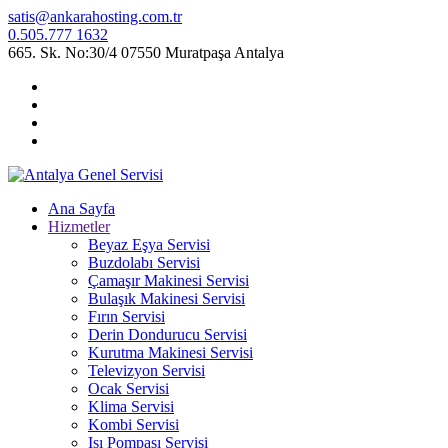
satis@ankarahosting.com.tr
0.505.777 1632
665. Sk. No:30/4 07550 Muratpaşa Antalya
Ana Sayfa
Hizmetler
Beyaz Eşya Servisi
Buzdolabı Servisi
Çamaşır Makinesi Servisi
Bulaşık Makinesi Servisi
Fırın Servisi
Derin Dondurucu Servisi
Kurutma Makinesi Servisi
Televizyon Servisi
Ocak Servisi
Klima Servisi
Kombi Servisi
Isı Pompası Servisi