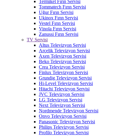
Termikel Fırın Servisi
Tommatech Fırın Servisi
Uğur Fırın Servisi
Ukinox Fırın Servisi
Vestel Fırın Servisi
Vinola Fırın Servisi
Zanussi Fırın Servisi
TV Servisi
Altus Televizyon Servisi
Arçelik Televizyon Servisi
Axen Televizyon Servisi
Beko Televizyon Servisi
Crea Televizyon Servisi
Finlux Televizyon Servisi
Grundig Televizyon Servisi
Hi-Level Televizyon Servisi
Hitachi Televizyon Servisi
JVC Televizyon Servisi
LG Televizyon Servisi
Next Televizyon Servisi
Nordmende Televizyon Servisi
Onvo Televizyon Servisi
Panasonic Televizyon Servisi
Philips Televizyon Servisi
Profilo Televizyon Servisi