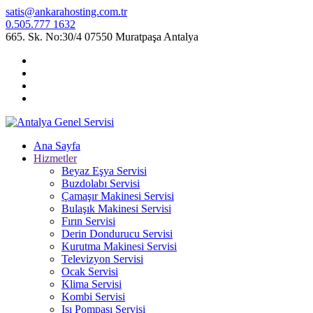
satis@ankarahosting.com.tr
0.505.777 1632
665. Sk. No:30/4 07550 Muratpaşa Antalya
Ana Sayfa
Hizmetler
Beyaz Eşya Servisi
Buzdolabı Servisi
Çamaşır Makinesi Servisi
Bulaşık Makinesi Servisi
Fırın Servisi
Derin Dondurucu Servisi
Kurutma Makinesi Servisi
Televizyon Servisi
Ocak Servisi
Klima Servisi
Kombi Servisi
Isı Pompası Servisi