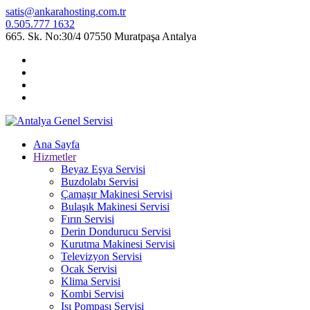
satis@ankarahosting.com.tr
0.505.777 1632
665. Sk. No:30/4 07550 Muratpaşa Antalya
Ana Sayfa
Hizmetler
Beyaz Eşya Servisi
Buzdolabı Servisi
Çamaşır Makinesi Servisi
Bulaşık Makinesi Servisi
Fırın Servisi
Derin Dondurucu Servisi
Kurutma Makinesi Servisi
Televizyon Servisi
Ocak Servisi
Klima Servisi
Kombi Servisi
Isı Pompası Servisi