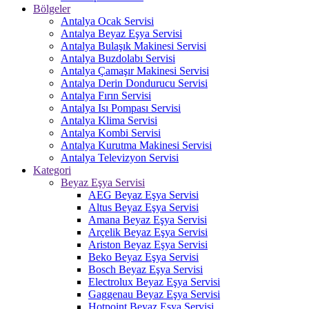
Bölgeler
Antalya Ocak Servisi
Antalya Beyaz Eşya Servisi
Antalya Bulaşık Makinesi Servisi
Antalya Buzdolabı Servisi
Antalya Çamaşır Makinesi Servisi
Antalya Derin Dondurucu Servisi
Antalya Fırın Servisi
Antalya Isı Pompası Servisi
Antalya Klima Servisi
Antalya Kombi Servisi
Antalya Kurutma Makinesi Servisi
Antalya Televizyon Servisi
Kategori
Beyaz Eşya Servisi
AEG Beyaz Eşya Servisi
Altus Beyaz Eşya Servisi
Amana Beyaz Eşya Servisi
Arçelik Beyaz Eşya Servisi
Ariston Beyaz Eşya Servisi
Beko Beyaz Eşya Servisi
Bosch Beyaz Eşya Servisi
Electrolux Beyaz Eşya Servisi
Gaggenau Beyaz Eşya Servisi
Hotpoint Beyaz Eşya Servisi