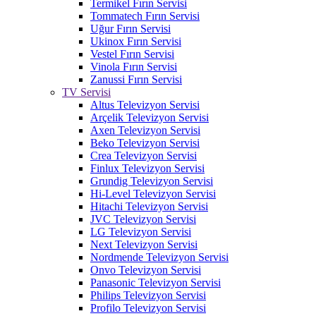
Termikel Fırın Servisi
Tommatech Fırın Servisi
Uğur Fırın Servisi
Ukinox Fırın Servisi
Vestel Fırın Servisi
Vinola Fırın Servisi
Zanussi Fırın Servisi
TV Servisi
Altus Televizyon Servisi
Arçelik Televizyon Servisi
Axen Televizyon Servisi
Beko Televizyon Servisi
Crea Televizyon Servisi
Finlux Televizyon Servisi
Grundig Televizyon Servisi
Hi-Level Televizyon Servisi
Hitachi Televizyon Servisi
JVC Televizyon Servisi
LG Televizyon Servisi
Next Televizyon Servisi
Nordmende Televizyon Servisi
Onvo Televizyon Servisi
Panasonic Televizyon Servisi
Philips Televizyon Servisi
Profilo Televizyon Servisi